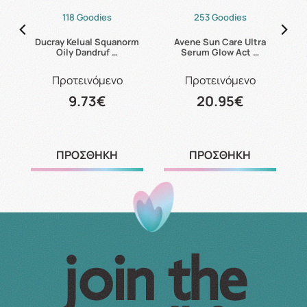
118 Goodies
253 Goodies
s
Ducray Kelual Squanorm
Avene Sun Care Ultra
Oily Dandruf …
Serum Glow Act …
Προτεινόμενο
Προτεινόμενο
9.73€
20.95€
ΠΡΟΣΘΗΚΗ
ΠΡΟΣΘΗΚΗ