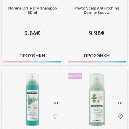
Klorane Ortie Dry Shampoo
Phyto Scalp Anti-Itching
50ml
Dermo-Soot …
5.64€
9.98€
ΠΡΟΣΘΗΚΗ
ΠΡΟΣΘΗΚΗ