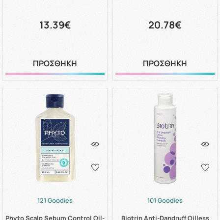
13.39€
20.78€
ΠΡΟΣΘΗΚΗ
ΠΡΟΣΘΗΚΗ
121 Goodies
101 Goodies
Phyto Scalp Sebum Control Oil-
Biotrin Anti-Dandruff Oilless