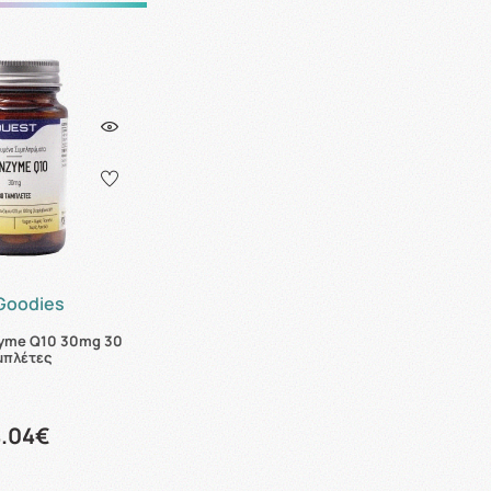
 Goodies
yme Q10 30mg 30
μπλέτες
4.04€