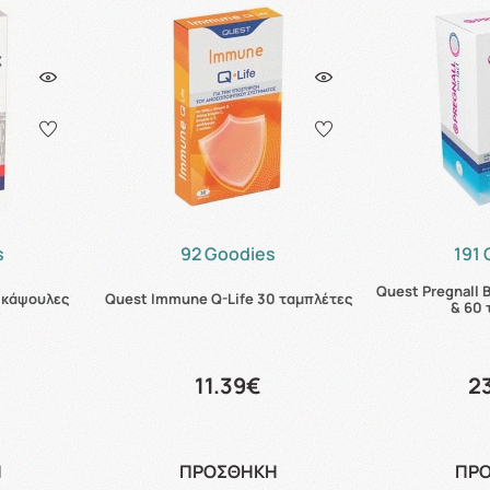
s
92 Goodies
191
Quest Pregnall 
0 κάψουλες
Quest Immune Q-Life 30 ταμπλέτες
& 60 
11.39€
2
Η
ΠΡΟΣΘΗΚΗ
ΠΡ