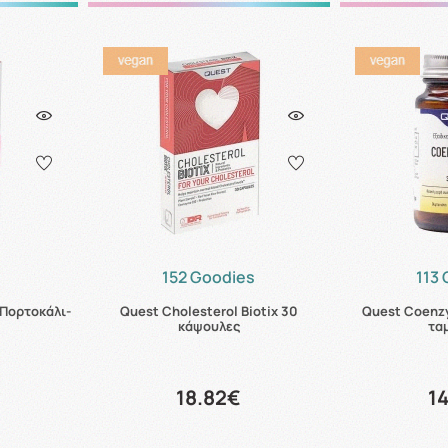
s
152 Goodies
113
 Πορτοκάλι-
Quest Cholesterol Biotix 30
Quest Coenz
κάψουλες
τα
18.82€
1