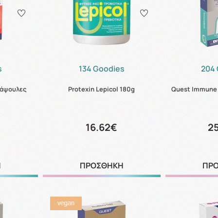
s
134 Goodies
204 
κάψουλες
Protexin Lepicol 180g
Quest Immune 
16.62€
2
Η
ΠΡΟΣΘΗΚΗ
ΠΡ