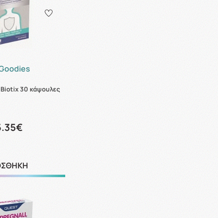
Goodies
Biotix 30 κάψουλες
5.35€
ΟΣΘΗΚΗ