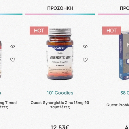
Η
ΠΡΟΣΘΗΚΗ
ΠΡ
s
101 Goodies
38 
0mg Timed
Quest Synergistic Zinc 15mg 90
Quest Probi
έτες
ταμπλέτες
12.53€
4