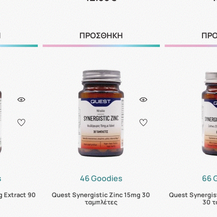
Η
ΠΡΟΣΘΗΚΗ
ΠΡ
s
46 Goodies
66 
 Extract 90
Quest Synergistic Zinc 15mg 30
Quest Synergis
ταμπλέτες
30 τ