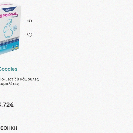
 Goodies
Bio-Lact 30 κάψουλες
ταμπλέτες
3.72€
ΟΣΘΗΚΗ