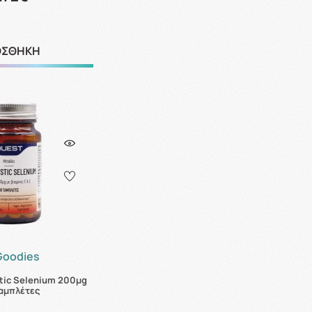
ΟΣΘΗΚΗ
Goodies
tic Selenium 200μg
αμπλέτες