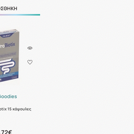
ΟΣΘΗΚΗ
Goodies
otix 15 κάψουλες
.72€