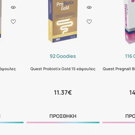
s
92 Goodies
116
κάψουλες
Quest Probiotix Gold 15 κάψουλες
Quest Pregnall 
11.37€
1
Η
ΠΡΟΣΘΗΚΗ
ΠΡ