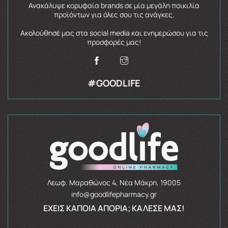
Ανακάλυψε κορυφαία brands σε μία μεγάλη ποικιλία
προϊόντων για όλες σου τις ανάγκες.
Ακολούθησέ μας στα social media και ενημερώσου για τις
προσφορές μας!
#GOODLIFE
Λεωφ. Μαραθώνος 4, Νέα Μάκρη, 19005
info@goodlifepharmacy.gr
ΈΧΕΙΣ ΚΆΠΟΙΑ ΑΠΟΡΊΑ; ΚΆΛΕΣΈ ΜΑΣ!