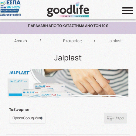
ΔΩΡΕΑΝ ΜΕΤΑΦΟΡΙΚΑ ΑΝΩ ΤΩΝ 70€ ΕΩΣ 2KG ΣΕ ΕΛΛΑΔΑ
Αναζήτηση
Αρχική
/
Εταιρείες
/
Jalplast
Jalplast
Ταξινόμηση
Φίλτρα