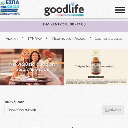
ΠΑΡΑΛΑΒΗ ΑΠΟ ΤΟ ΚΑΤΑΣΤΗΜΑ ΑΝΩ ΤΩΝ 10€
Αναζήτηση
Αρχική
/
ΓΥΝΑΙΚΑ
/
Περιποίηση Άκρων
/
Συμπληρώματα
Ταξινόμηση
Φίλτρα