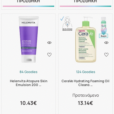
ΠΡΟΣΘΗΚΗ
ΠΡΟΣΘΗΚΗ
84 Goodies
124 Goodies
Helenvita Atopure Skin
CeraVe Hydrating Foaming Oil
Emulsion 200 …
Cleans …
Προτεινόμενο
10.43€
13.14€