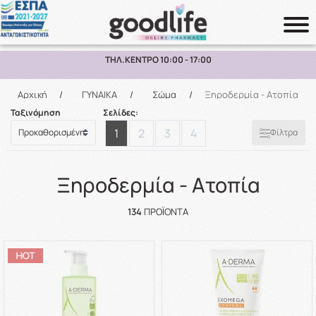
ΠΑΡΑΛΑΒΗ ΑΠΟ ΤΟ ΚΑΤΑΣΤΗΜΑ ΑΝΩ ΤΩΝ 10€
Αναζήτηση
Αρχική
/
ΓΥΝΑΙΚΑ
/
Σώμα
/
Ξηροδερμία - Ατοπία
Ταξινόμηση
Σελίδες:
1
2
3
4
Φίλτρα
Ξηροδερμία - Ατοπία
134
ΠΡΟΪΌΝΤΑ