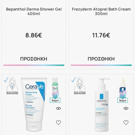
Bepanthol Derma Shower Gel
Frezyderm Atoprel Bath Cream
400ml
300ml
8.86€
11.76€
ΠΡΟΣΘΗΚΗ
ΠΡΟΣΘΗΚΗ