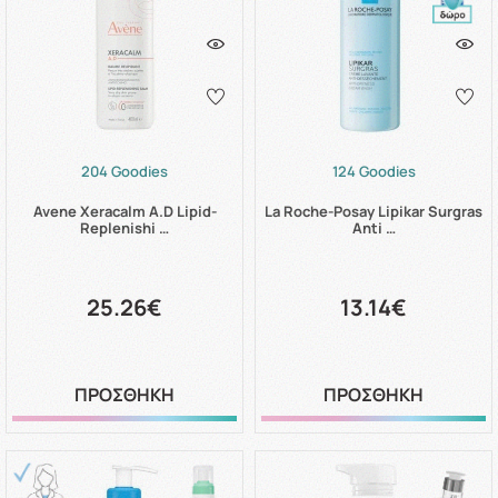
204 Goodies
124 Goodies
Avene Xeracalm A.D Lipid-
La Roche-Posay Lipikar Surgras
Replenishi …
Anti …
25.26€
13.14€
ΠΡΟΣΘΗΚΗ
ΠΡΟΣΘΗΚΗ