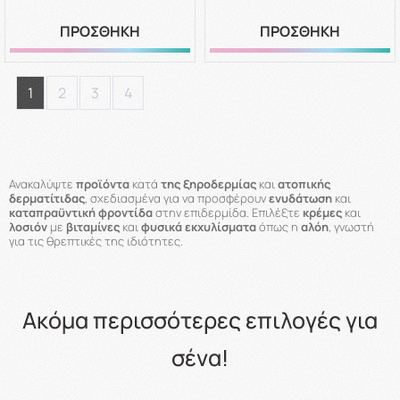
ΠΡΟΣΘΗΚΗ
ΠΡΟΣΘΗΚΗ
1
2
3
4
Ανακαλύψτε
προϊόντα
κατά
της ξηροδερμίας
και
ατοπικής
δερματίτιδας
, σχεδιασμένα για να προσφέρουν
ενυδάτωση
και
καταπραϋντική φροντίδα
στην επιδερμίδα. Επιλέξτε
κρέμες
και
λοσιόν
με
βιταμίνες
και
φυσικά εκχυλίσματα
όπως η
αλόη
, γνωστή
για τις θρεπτικές της ιδιότητες.
Ακόμα περισσότερες επιλογές για
σένα!