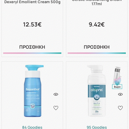
Dexeryl Emollient Cream 500g
177ml
12.53€
9.42€
ΠΡΟΣΘΗΚΗ
ΠΡΟΣΘΗΚΗ
84 Goodies
95 Goodies