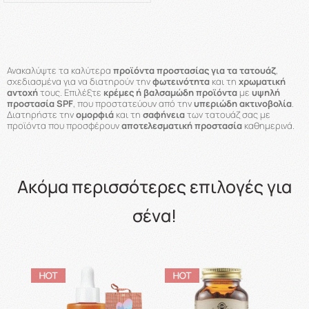
Ανακαλύψτε τα καλύτερα
προϊόντα προστασίας για τα τατουάζ
,
σχεδιασμένα για να διατηρούν την
φωτεινότητα
και τη
χρωματική
αντοχή
τους. Επιλέξτε
κρέμες ή βαλσαμώδη προϊόντα
με
υψηλή
προστασία SPF
, που προστατεύουν από την
υπεριώδη ακτινοβολία
.
Διατηρήστε την
ομορφιά
και τη
σαφήνεια
των τατουάζ σας με
προϊόντα που προσφέρουν
αποτελεσματική προστασία
καθημερινά.
Ακόμα περισσότερες επιλογές για
σένα!