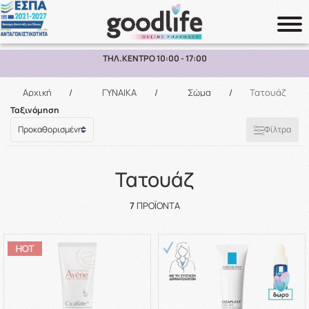
ΤΗΛ.ΚΕΝΤΡΟ 10:00 - 17:00
Αναζήτηση
Αρχική
/
ΓΥΝΑΙΚΑ
/
Σώμα
/
Τατουάζ
Ταξινόμηση
Φίλτρα
Τατουάζ
7
ΠΡΟΪΌΝΤΑ