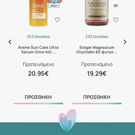
253 Goodies
233 Goodies
ax
Avene Sun Care Ultra
Solgar Magnesium
C
Serum Glow Act …
Glycinate 60 φυτοκ …
Προτεινόμενο
Προτεινόμενο
20.95€
19.29€
ΠΡΟΣΘΗΚΗ
ΠΡΟΣΘΗΚΗ