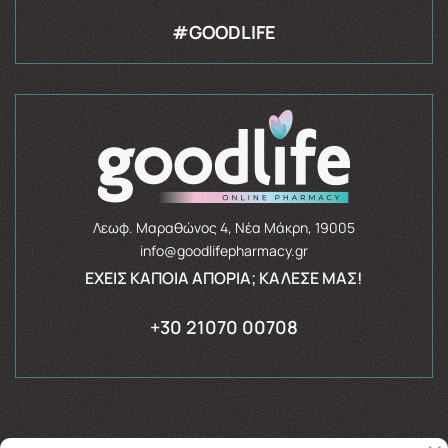
#GOODLIFE
Λεωφ. Μαραθώνος 4, Νέα Μάκρη, 19005
info@goodlifepharmacy.gr
ΈΧΕΙΣ ΚΆΠΟΙΑ ΑΠΟΡΊΑ; ΚΆΛΕΣΈ ΜΑΣ!
+30 21070 00708