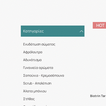
Κατηγορίες
Ενυδάτωση σώματος
Αφρόλουτρα
Αδυνάτισμα
Γυναικεία αρώματα
Σαπούνια - Κρεμοσάπουνα
Scrub - Απολέπιση
Άλατα μπάνιου
Biotrin Ta
Στήθος