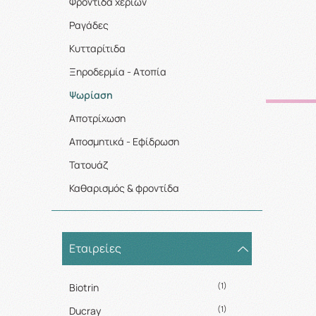
Φροντίδα χεριών
Ραγάδες
Κυτταρίτιδα
Ξηροδερμία - Ατοπία
Ψωρίαση
Αποτρίχωση
Αποσμητικά - Εφίδρωση
Τατουάζ
Καθαρισμός & φροντίδα
Εταιρείες
(1)
Biotrin
(1)
Ducray