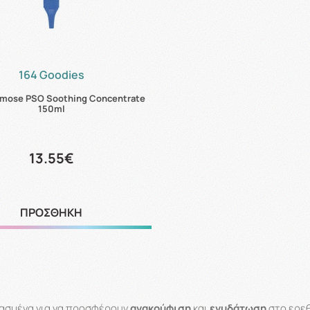
164 Goodies
emose PSO Soothing Concentrate
150ml
13.55€
ΠΡΟΣΘΗΚΗ
ιασμένα για να προσφέρουν
ανακούφιση
και
ενυδάτωση
στο ερεθ