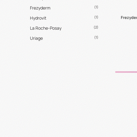
(1)
Frezyderm
Frezyde
(1)
Hydrovit
(2)
La Roche-Posay
(1)
Uriage