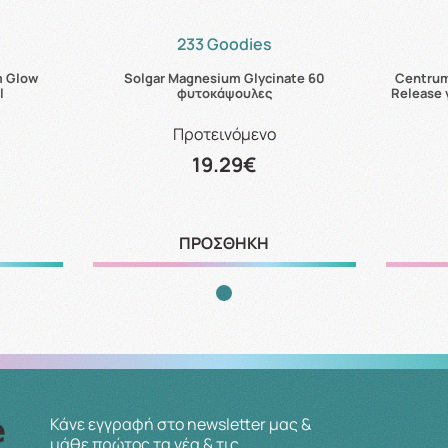
233 Goodies
m Glow
Solgar Magnesium Glycinate 60
Centrum
l
φυτοκάψουλες
Release 
Προτεινόμενο
19.29€
ΠΡΟΣΘΗΚΗ
Κάνε εγγραφή στο newsletter μας &
μάθε πρώτος τα νέα & τις