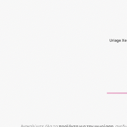
Uriage X
Ανακαλύψτε όλα τα
προϊόντα για την ψωρίαση
, σχεδ