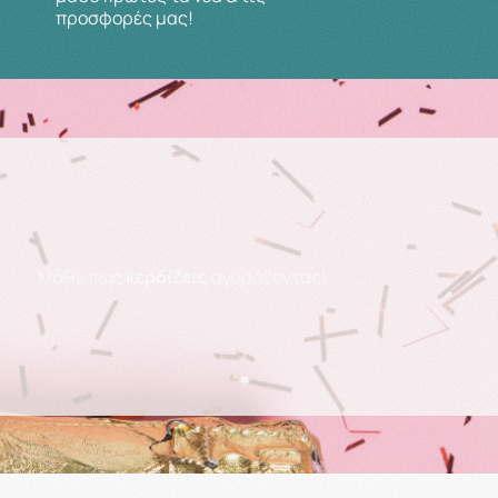
προσφορές μας!
Μάθε πως
κερδίζεις
αγοράζοντας!