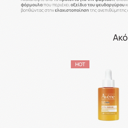
φόρμουλα
που περιέχει
οξείδιο του ψευδαργύρου
κ
βοηθώντας στην
ελαχιστοποίηση
της ανεπιθύμητης
Ακό