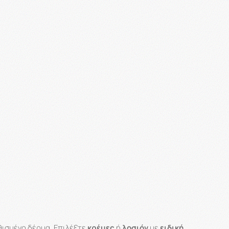
ισμένο δέρμα. Επιλέξτε
κρέμες
ή
λοσιόν
με
ειδική