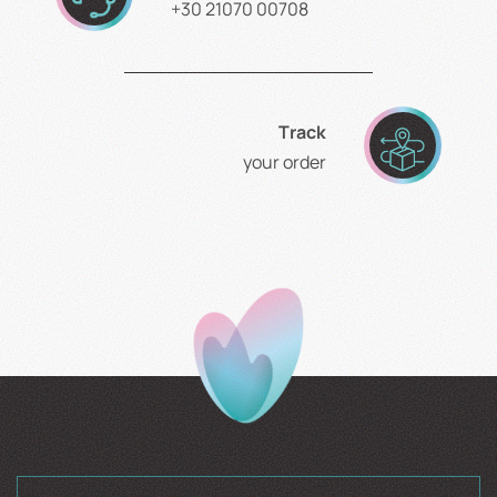
+30 21070 00708
Τrack
your order