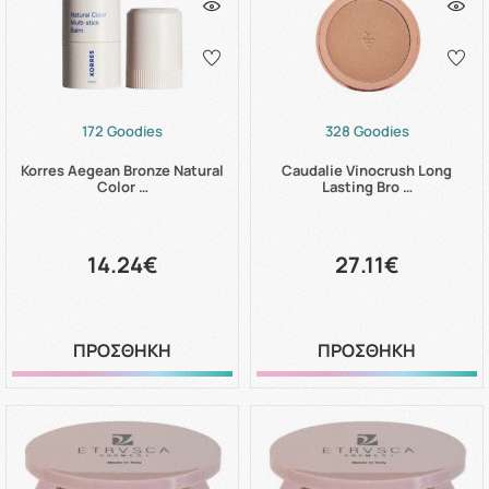
172 Goodies
328 Goodies
Korres Aegean Bronze Natural
Caudalie Vinocrush Long
Color …
Lasting Bro …
14.24€
27.11€
ΠΡΟΣΘΗΚΗ
ΠΡΟΣΘΗΚΗ