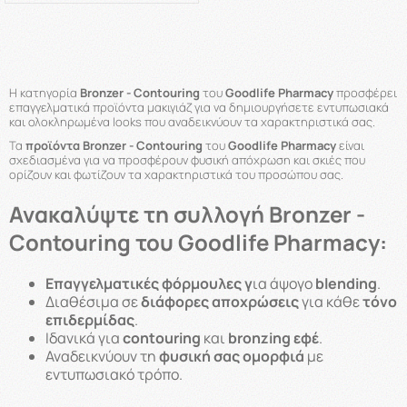
Η κατηγορία
Bronzer - Contouring
του
Goodlife Pharmacy
προσφέρει
επαγγελματικά προϊόντα μακιγιάζ για να δημιουργήσετε εντυπωσιακά
και ολοκληρωμένα looks που αναδεικνύουν τα χαρακτηριστικά σας.
Τα
προϊόντα Bronzer - Contouring
του
Goodlife Pharmacy
είναι
σχεδιασμένα για να προσφέρουν φυσική απόχρωση και σκιές που
ορίζουν και φωτίζουν τα χαρακτηριστικά του προσώπου σας.
Ανακαλύψτε τη συλλογή Bronzer -
Contouring του Goodlife Pharmacy:
Επαγγελματικές φόρμουλες γ
ια άψογο
blending
.
Διαθέσιμα σε
διάφορες αποχρώσεις
για κάθε
τόνο
επιδερμίδας
.
Ιδανικά για
contouring
και
bronzing εφέ
.
Αναδεικνύουν τη
φυσική σας ομορφιά
με
εντυπωσιακό τρόπο.