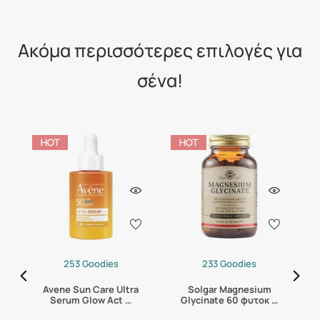
Ακόμα περισσότερες επιλογές για
σένα!
253 Goodies
233 Goodies
s
Avene Sun Care Ultra
Solgar Magnesium
C
Serum Glow Act …
Glycinate 60 φυτοκ …