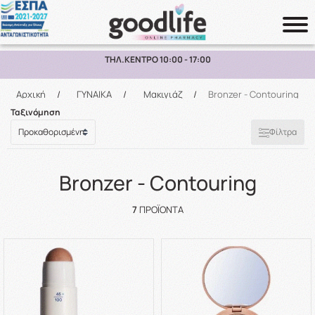
ΠΑΡΑΛΑΒΗ ΑΠΟ ΤΟ ΚΑΤΑΣΤΗΜΑ ΑΝΩ ΤΩΝ 10€
Αναζήτηση
Αρχική
/
ΓΥΝΑΙΚΑ
/
Μακιγιάζ
/
Bronzer - Contouring
Ταξινόμηση
Φίλτρα
Bronzer - Contouring
7
ΠΡΟΪΌΝΤΑ