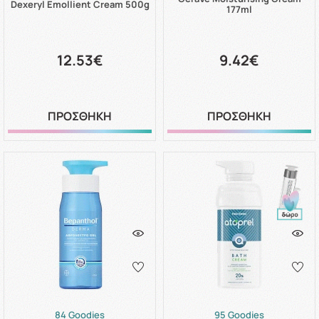
Dexeryl Emollient Cream 500g
177ml
12.53€
9.42€
ΠΡΟΣΘΗΚΗ
ΠΡΟΣΘΗΚΗ
84 Goodies
95 Goodies