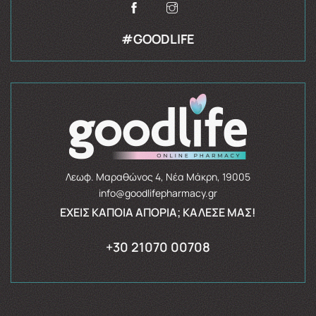
#GOODLIFE
Λεωφ. Μαραθώνος 4, Νέα Μάκρη, 19005
info@goodlifepharmacy.gr
ΈΧΕΙΣ ΚΆΠΟΙΑ ΑΠΟΡΊΑ; ΚΆΛΕΣΈ ΜΑΣ!
+30 21070 00708