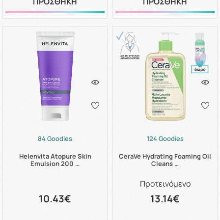
ΠΡΟΣΘΗΚΗ
ΠΡΟΣΘΗΚΗ
84 Goodies
124 Goodies
Helenvita Atopure Skin
CeraVe Hydrating Foaming Oil
Emulsion 200 …
Cleans …
Προτεινόμενο
10.43€
13.14€