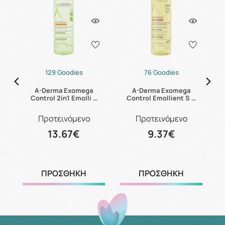
129 Goodies
76 Goodies
es
A-Derma Exomega
A-Derma Exomega
Control 2in1 Emolli …
Control Emollient S …
Προτεινόμενο
Προτεινόμενο
13.67€
9.37€
ΠΡΟΣΘΗΚΗ
ΠΡΟΣΘΗΚΗ