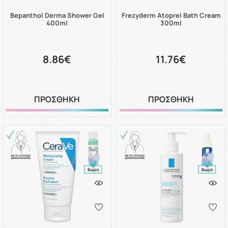
Bepanthol Derma Shower Gel
Frezyderm Atoprel Bath Cream
400ml
300ml
8.86€
11.76€
ΠΡΟΣΘΗΚΗ
ΠΡΟΣΘΗΚΗ