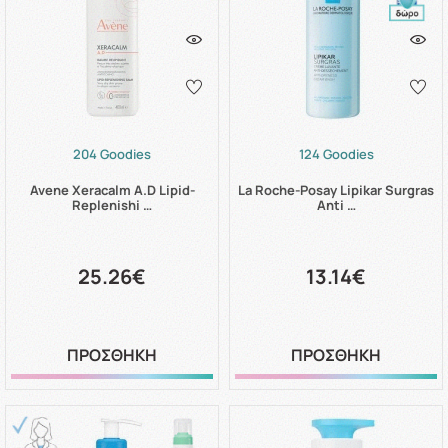
204 Goodies
124 Goodies
Avene Xeracalm A.D Lipid-
La Roche-Posay Lipikar Surgras
Replenishi …
Anti …
25.26€
13.14€
ΠΡΟΣΘΗΚΗ
ΠΡΟΣΘΗΚΗ