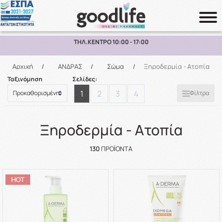
ΔΩΡΕΑΝ ΜΕΤΑΦΟΡΙΚΑ ΑΝΩ ΤΩΝ 70€ ΕΩΣ 2KG ΣΕ ΕΛΛΑΔΑ
Αναζήτηση
Αρχική
/
ΑΝΔΡΑΣ
/
Σώμα
/
Ξηροδερμία - Ατοπία
Ταξινόμηση
Σελίδες:
1
2
3
4
Φίλτρα
Ξηροδερμία - Ατοπία
130
ΠΡΟΪΌΝΤΑ