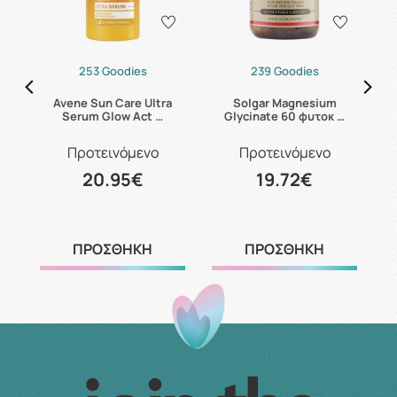
253 Goodies
239 Goodies
B6
Avene Sun Care Ultra
Solgar Magnesium
C
Serum Glow Act …
Glycinate 60 φυτοκ …
Προτεινόμενο
Προτεινόμενο
20.95€
19.72€
ΠΡΟΣΘΗΚΗ
ΠΡΟΣΘΗΚΗ