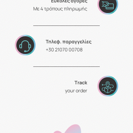
Εύκολες αγορές
Με 4 τρόπους πληρωμής
Τηλεφ. παραγγελίες
+30 21070 00708
Τrack
your order