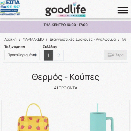
ΔΩΡΕΑΝ ΜΕΤΑΦΟΡΙΚΑ ΑΝΩ ΤΩΝ 70€ ΕΩΣ 2KG ΣΕ ΕΛΛΑΔΑ
Αναζήτηση
Αρχική
/
ΦΑΡΜΑΚΕΙΟ
/
Διαγνωστικές Συσκευές - Αναλώσιμα
/
Θερμ
Ταξινόμηση
Σελίδες:
1
2
Φίλτρα
Θερμός - Κούπες
41
ΠΡΟΪΌΝΤΑ