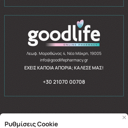
Λεωφ. Μαραθώνος 4, Νέα Μάκρη, 19005
info@goodlifepharmacy.gr
ΈΧΕΙΣ ΚΆΠΟΙΑ ΑΠΟΡΊΑ; ΚΆΛΕΣΈ ΜΑΣ!
+30 21070 00708
Ρυθμίσεις Cookie
Copyright © 2026
goodlifepharmacy.gr