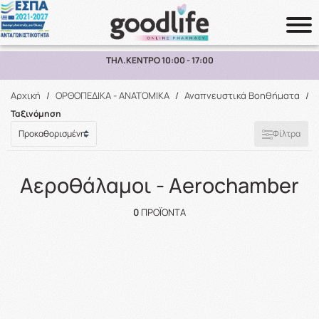
ΤΗΛ.ΚΕΝΤΡΟ 10:00 - 17:00
Αναζήτηση
Αρχική
/
ΟΡΘΟΠΕΔΙΚΑ - ΑΝΑΤΟΜΙΚΑ
/
Αναπνευστικά Βοηθήματα
/
Ταξινόμηση
Φίλτρα
Αεροθάλαμοι - Aerochamber
0
ΠΡΟΪΌΝΤΑ