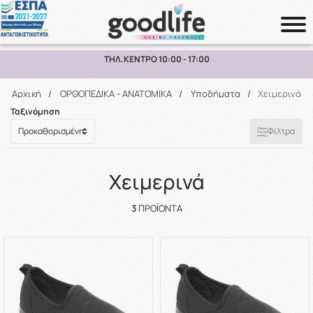
7:00
ΠΑΡΑΛΑΒΗ ΑΠΟ ΤΟ ΚΑΤΑΣΤΗΜΑ ΑΝΩ 
Αναζήτηση
Αρχική
/
ΟΡΘΟΠΕΔΙΚΑ - ΑΝΑΤΟΜΙΚΑ
/
Υποδήματα
/
Χειμερινά
Ταξινόμηση
Φίλτρα
Χειμερινά
3
ΠΡΟΪΌΝΤΑ