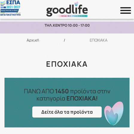
7:00
ΠΑΡΑΛΑΒΗ ΑΠΟ ΤΟ ΚΑΤΑΣΤΗΜΑ ΑΝΩ 
Αναζήτηση
Αρχική
/
ΕΠΟΧΙΑΚΑ
ΕΠΟΧΙΑΚΑ
ΠΑΝΩ ΑΠΟ
1450
προϊόντα στην
κατηγορία
ΕΠΟΧΙΑΚΑ!
Δείτε όλα τα προϊόντα