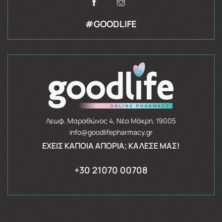
#GOODLIFE
Λεωφ. Μαραθώνος 4, Νέα Μάκρη, 19005
info@goodlifepharmacy.gr
ΈΧΕΙΣ ΚΆΠΟΙΑ ΑΠΟΡΊΑ; ΚΆΛΕΣΈ ΜΑΣ!
+30 21070 00708