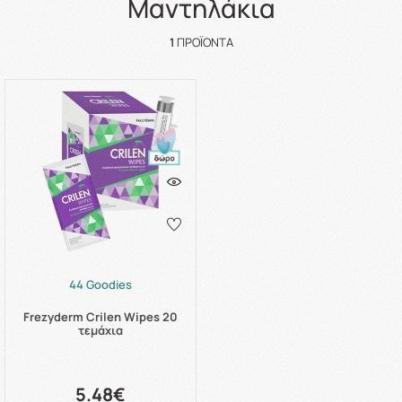
Μαντηλάκια
1
ΠΡΟΪΌΝΤΑ
44 Goodies
Frezyderm Crilen Wipes 20
τεμάχια
5.48€