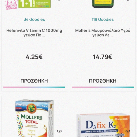
34 Goodies
119 Goodies
Helenvita Vitamin C 1000mg
Moller's Μουρουνέλαιο Υγρό
γεύση Πο …
γεύση Λε …
4.25€
14.79€
ΠΡΟΣΘΗΚΗ
ΠΡΟΣΘΗΚΗ