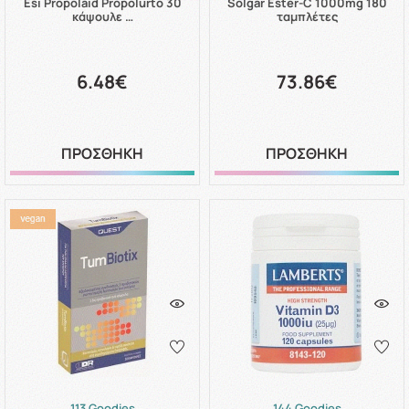
Esi Propolaid Propolurto 30
Solgar Ester-C 1000mg 180
κάψουλε …
ταμπλέτες
6.48€
73.86€
ΠΡΟΣΘΗΚΗ
ΠΡΟΣΘΗΚΗ
113 Goodies
144 Goodies