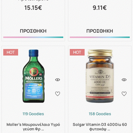
15.15€
9.11€
ΠΡΟΣΘΗΚΗ
ΠΡΟΣΘΗΚΗ
119 Goodies
158 Goodies
Moller's Μουρουνέλαιο Υγρό
Solgar Vitamin D3 4000iu 60
γεύση Φρ …
φυτοκάψ …