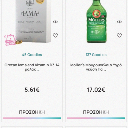
45 Goodies
137 Goodies
Cretan Iama and Vitamin D3 14
Moller's Μουρουνέλαιο Υγρό
μαλακ …
γεύση Πα …
5.61€
17.02€
ΠΡΟΣΘΗΚΗ
ΠΡΟΣΘΗΚΗ