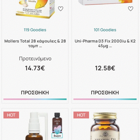
119 Goodies
101 Goodies
Mollers Total 28 κάψουλες & 28
Uni-Pharma D3 Fix 2000iu & K2
ταμπ …
45μg …
Προτεινόμενο
14.73€
12.58€
ΠΡΟΣΘΗΚΗ
ΠΡΟΣΘΗΚΗ