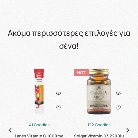
Ακόμα περισσότερες επιλογές για
σένα!
41 Goodies
122 Goodies
mg
Lanes Vitamin C 1000mg
Solgar Vitamin D3 2200iu
S