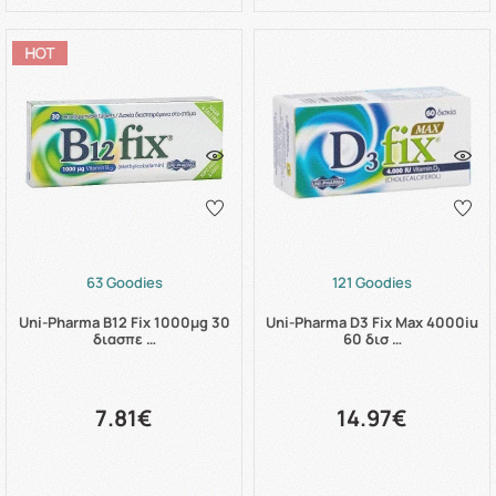
63 Goodies
121 Goodies
Uni-Pharma B12 Fix 1000μg 30
Uni-Pharma D3 Fix Max 4000iu
διασπε …
60 δισ …
7.81€
14.97€