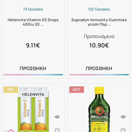
73 Goodies
132 Goodies
Helenvita Vitamin D3 Drops
Supradyn Immunity Gummies
400iu 20 …
γεύση Πορ …
Προτεινόμενο
9.11€
10.90€
ΠΡΟΣΘΗΚΗ
ΠΡΟΣΘΗΚΗ