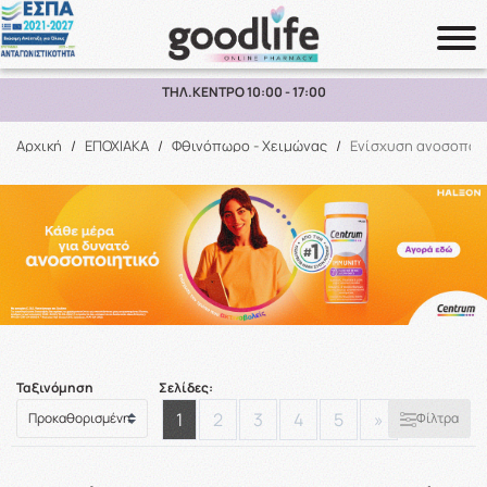
ΔΩΡΕΑΝ ΜΕΤΑΦΟΡΙΚΑ ΑΝΩ ΤΩΝ 70€ ΕΩΣ 2KG ΣΕ ΕΛΛΑΔΑ
Αναζήτηση
Αρχική
/
ΕΠΟΧΙΑΚΑ
/
Φθινόπωρο - Χειμώνας
/
Ενίσχυση ανοσοποι
Ταξινόμηση
Σελίδες:
1
2
3
4
5
»
Φίλτρα