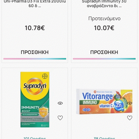
Uni-Pharma D3 Fix Extra 2000iu
Supradyn Immunity 30
60 δ …
αναβράζοντα δι …
Προτεινόμενο
10.78€
10.07€
ΠΡΟΣΘΗΚΗ
ΠΡΟΣΘΗΚΗ
101 Goodies
38 Goodies