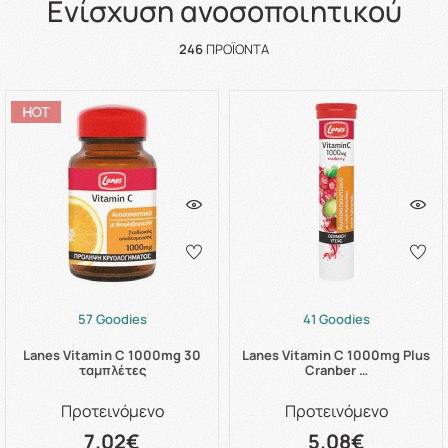
Ενίσχυση ανοσοποιητικού
246
ΠΡΟΪΌΝΤΑ
57 Goodies
41 Goodies
Lanes Vitamin C 1000mg 30
Lanes Vitamin C 1000mg Plus
ταμπλέτες
Cranber …
Προτεινόμενο
Προτεινόμενο
7.02€
5.08€