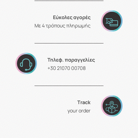
Εύκολες αγορές
Με 4 τρόπους πληρωμής
Τηλεφ. παραγγελίες
+30 21070 00708
Τrack
your order