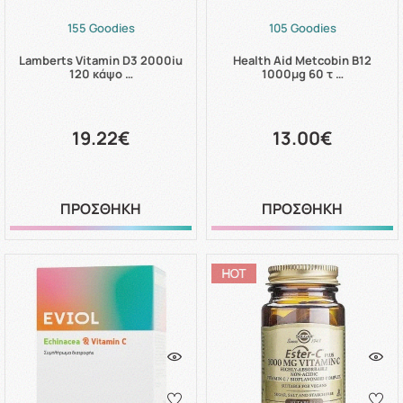
155 Goodies
105 Goodies
Lamberts Vitamin D3 2000iu
Health Aid Metcobin B12
120 κάψο …
1000μg 60 τ …
19.22€
13.00€
ΠΡΟΣΘΗΚΗ
ΠΡΟΣΘΗΚΗ