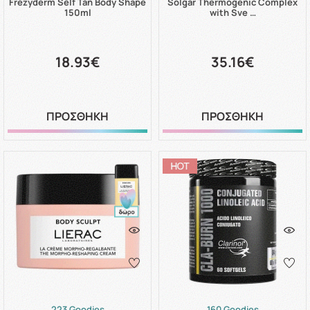
Frezyderm Self Tan Body Shape
Solgar Thermogenic Complex
150ml
with Sve …
18.93€
35.16€
ΠΡΟΣΘΗΚΗ
ΠΡΟΣΘΗΚΗ
223 Goodies
160 Goodies