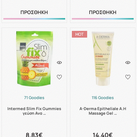
ΠΡΟΣΘΗΚΗ
ΠΡΟΣΘΗΚΗ
71 Goodies
116 Goodies
Intermed Slim Fix Gummies
A-Derma Epitheliale A.H
γεύση Ανα …
Massage Gel …
8.83€
14.40€