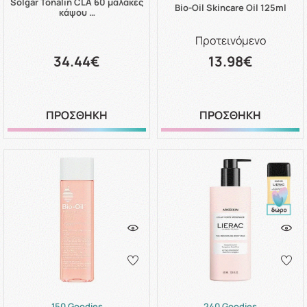
Solgar Tonalin CLA 60 μαλακές
Bio-Oil Skincare Oil 125ml
κάψου …
Προτεινόμενο
34.44€
13.98€
ΠΡΟΣΘΗΚΗ
ΠΡΟΣΘΗΚΗ
150 Goodies
240 Goodies