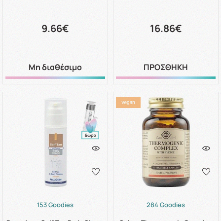
9.66€
16.86€
Μη διαθέσιμο
ΠΡΟΣΘΗΚΗ
153 Goodies
284 Goodies