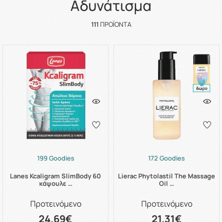
Αδυνάτισμα
111
ΠΡΟΪΌΝΤΑ
199 Goodies
172 Goodies
Lanes Kcaligram SlimBody 60
Lierac Phytolastil The Massage
κάψουλε …
Oil …
Προτεινόμενο
Προτεινόμενο
24.69€
21.31€