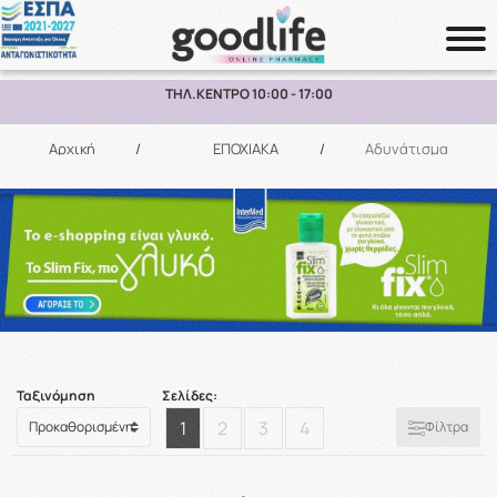
ΔΩΡΕΑΝ ΜΕΤΑΦΟΡΙΚΑ ΑΝΩ ΤΩΝ 70€ ΕΩΣ 2KG ΣΕ ΕΛΛΑΔΑ
Αναζήτηση
Αρχική
/
ΕΠΟΧΙΑΚΑ
/
Αδυνάτισμα
Ταξινόμηση
Σελίδες:
1
2
3
4
Φίλτρα