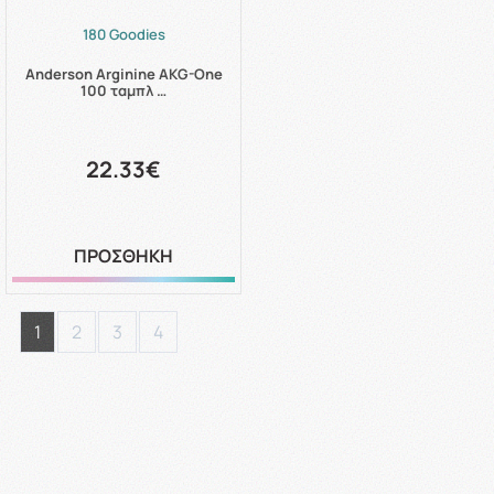
180 Goodies
Anderson Arginine AKG-One
100 ταμπλ …
22.33€
ΠΡΟΣΘΗΚΗ
1
2
3
4