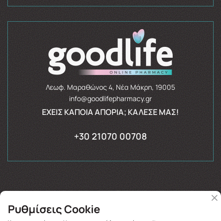
Λεωφ. Μαραθώνος 4, Νέα Μάκρη, 19005
info@goodlifepharmacy.gr
ΈΧΕΙΣ ΚΆΠΟΙΑ ΑΠΟΡΊΑ; ΚΆΛΕΣΈ ΜΑΣ!
+30 21070 00708
Ρυθμίσεις Cookie
Copyright © 2026
goodlifepharmacy.gr