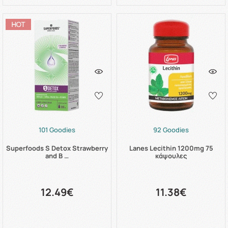
101 Goodies
92 Goodies
Superfoods S Detox Strawberry
Lanes Lecithin 1200mg 75
and B …
κάψουλες
12.49€
11.38€