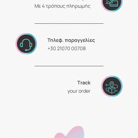
Με 4 τρόπους πληρωμής
Τηλεφ. παραγγελίες
+30 21070 00708
Τrack
your order