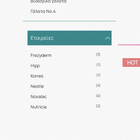
Βιολογικά γάλατα
Γάλατα Νο.4
Εταιρείες
(3)
Frezyderm
(1)
Hipp
(1)
Korres
(4)
Nestle
(4)
Novalac
(2)
Nutricia