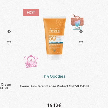
114 Goodies
n Cream
Avene Sun Care Intense Protect SPF50 150ml
SPF30 …
14.12€