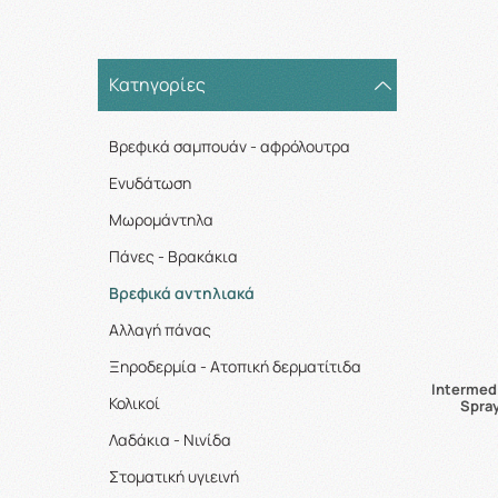
Κατηγορίες
Βρεφικά σαμπουάν - αφρόλουτρα
Ενυδάτωση
Μωρομάντηλα
Πάνες - Βρακάκια
Βρεφικά αντηλιακά
Αλλαγή πάνας
Ξηροδερμία - Ατοπική δερματίτιδα
Intermed
Κολικοί
Spra
Λαδάκια - Νινίδα
Στοματική υγιεινή