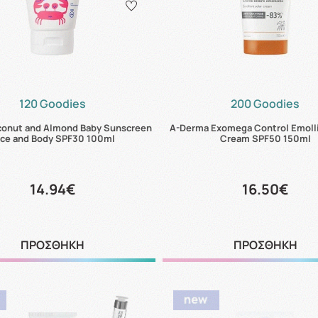
120 Goodies
200 Goodies
conut and Almond Baby Sunscreen
A-Derma Exomega Control Emolli
ace and Body SPF30 100ml
Cream SPF50 150ml
14.94€
16.50€
ΠΡΟΣΘΗΚΗ
ΠΡΟΣΘΗΚΗ