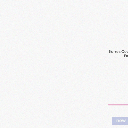
Korres Co
F