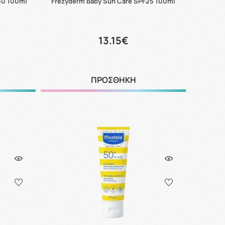
50 100ml
Frezyderm Baby Sun Care SPF25 100ml
13.15€
ΠΡΟΣΘΗΚΗ