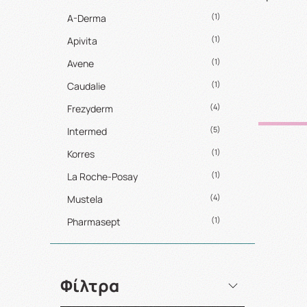
(1)
A-Derma
(1)
Apivita
(1)
Avene
(1)
Caudalie
(4)
Frezyderm
(5)
Intermed
(1)
Korres
(1)
La Roche-Posay
(4)
Mustela
(1)
Pharmasept
Φίλτρα