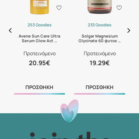
253 Goodies
233 Goodies
ax
Avene Sun Care Ultra
Solgar Magnesium
C
Serum Glow Act …
Glycinate 60 φυτοκ …
Προτεινόμενο
Προτεινόμενο
20.95€
19.29€
ΠΡΟΣΘΗΚΗ
ΠΡΟΣΘΗΚΗ