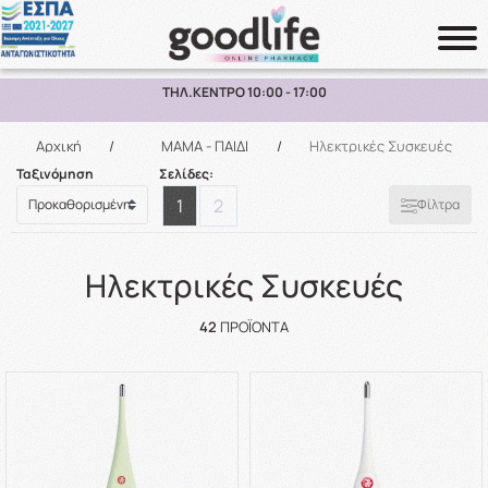
ΔΩΡΕΑΝ ΜΕΤΑΦΟΡΙΚΑ ΑΝΩ ΤΩΝ 70€ ΕΩΣ 2KG ΣΕ ΕΛΛΑΔΑ
Αναζήτηση
Αρχική
/
ΜΑΜΑ - ΠΑΙΔΙ
/
Ηλεκτρικές Συσκευές
Ταξινόμηση
Σελίδες:
1
2
Φίλτρα
Ηλεκτρικές Συσκευές
42
ΠΡΟΪΌΝΤΑ