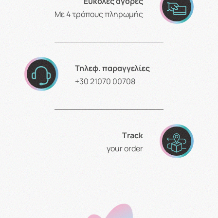
Εύκολες αγορές
Με 4 τρόπους πληρωμής
Τηλεφ. παραγγελίες
+30 21070 00708
Τrack
your order