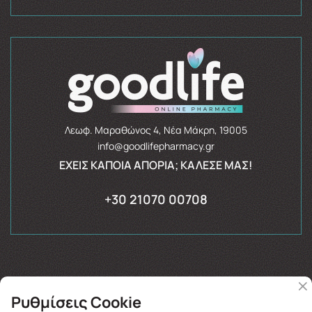
Λεωφ. Μαραθώνος 4, Νέα Μάκρη, 19005
info@goodlifepharmacy.gr
ΈΧΕΙΣ ΚΆΠΟΙΑ ΑΠΟΡΊΑ; ΚΆΛΕΣΈ ΜΑΣ!
+30 21070 00708
Ρυθμίσεις Cookie
Copyright © 2026
goodlifepharmacy.gr