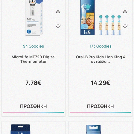
94 Goodies
173 Goodies
Microlife MT720 Digital
Oral-B Pro Kids Lion King 4
Thermometer
ανταλλα …
7.78€
14.29€
ΠΡΟΣΘΗΚΗ
ΠΡΟΣΘΗΚΗ