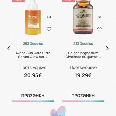
253 Goodies
233 Goodies
B6
Avene Sun Care Ultra
Solgar Magnesium
C
Serum Glow Act …
Glycinate 60 φυτοκ …
Προτεινόμενο
Προτεινόμενο
20.95€
19.29€
ΠΡΟΣΘΗΚΗ
ΠΡΟΣΘΗΚΗ