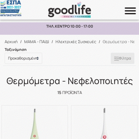
ΠΑΡΑΛΑΒΗ ΑΠΟ ΤΟ ΚΑΤΑΣΤΗΜΑ ΑΝΩ ΤΩΝ 10€
Αναζήτηση
Αρχική
/
ΜΑΜΑ - ΠΑΙΔΙ
/
Ηλεκτρικές Συσκευές
/
Θερμόμετρα - Νεφ
Ταξινόμηση
Φίλτρα
Θερμόμετρα - Νεφελοποιητές
15
ΠΡΟΪΌΝΤΑ