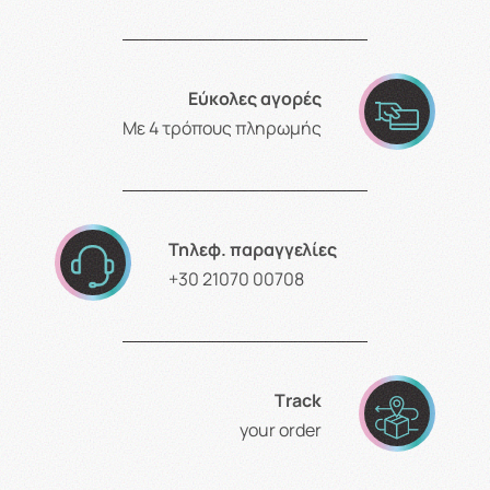
Εύκολες αγορές
Με 4 τρόπους πληρωμής
Τηλεφ. παραγγελίες
+30 21070 00708
Τrack
your order