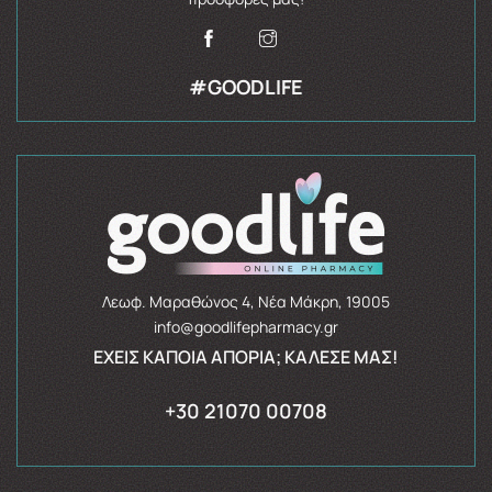
#GOODLIFE
Λεωφ. Μαραθώνος 4, Νέα Μάκρη, 19005
info@goodlifepharmacy.gr
ΈΧΕΙΣ ΚΆΠΟΙΑ ΑΠΟΡΊΑ; ΚΆΛΕΣΈ ΜΑΣ!
+30 21070 00708