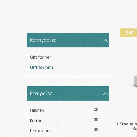
Κατηγορίες
Gift for her
Gift for him
Εταιρείες
(2)
Gillette
(5)
Korres
L'Erbolari
Χε
(5)
L'Erbolario