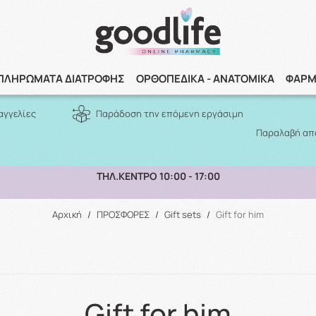
Αναζήτηση
ΠΛΗΡΩΜΑΤΑ ΔΙΑΤΡΟΦΗΣ
ΟΡΘΟΠΕΔΙΚΑ - ΑΝΑΤΟΜΙΚΑ
ΦΑΡΜ
αγγελίες
Παράδοση την επόμενη εργάσιμη
Παραλαβή από
ΠΑΡΑΛΑΒΗ ΑΠΟ ΤΟ ΚΑΤΑΣΤΗΜΑ ΑΝΩ ΤΩΝ 10€
Αρχική
/
ΠΡΟΣΦΟΡΕΣ
/
Gift sets
/
Gift for him
Gift for him