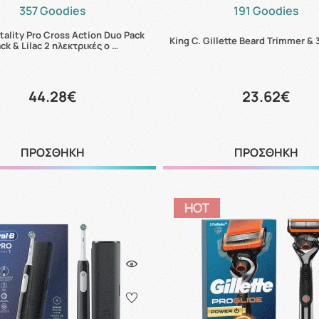
357 Goodies
191 Goodies
itality Pro Cross Action Duo Pack
King C. Gillette Beard Trimmer & 
ack & Lilac 2 ηλεκτρικές ο …
44.28€
23.62€
ΠΡΟΣΘΗΚΗ
ΠΡΟΣΘΗΚΗ