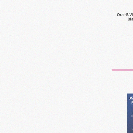
Oral-B V
Bl