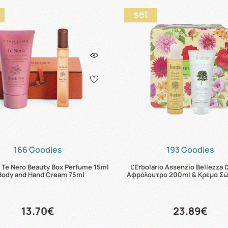
166 Goodies
193 Goodies
o Te Nero Beauty Box Perfume 15ml
L'Erbolario Assenzio Bellezza 
Body and Hand Cream 75ml
Αφρόλουτρο 200ml & Κρέμα Σώ
13.70€
23.89€