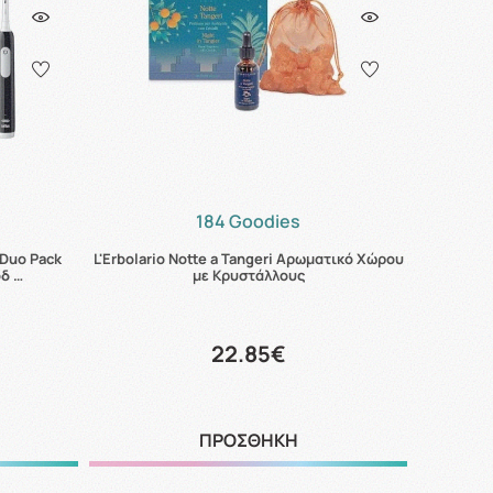
184 Goodies
 Duo Pack
L'Erbolario Νotte a Tangeri Αρωματικό Χώρου
οδ …
με Κρυστάλλους
22.85€
ΠΡΟΣΘΗΚΗ