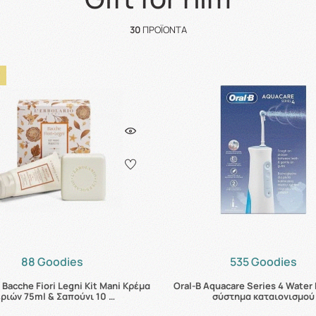
30
ΠΡΟΪΌΝΤΑ
88 Goodies
535 Goodies
o Bacche Fiori Legni Kit Mani Κρέμα
Oral-B Aquacare Series 4 Water 
ριών 75ml & Σαπούνι 10 …
σύστημα καταιονισμού