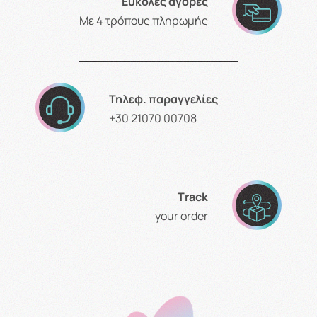
Εύκολες αγορές
Με 4 τρόπους πληρωμής
Τηλεφ. παραγγελίες
+30 21070 00708
Τrack
your order