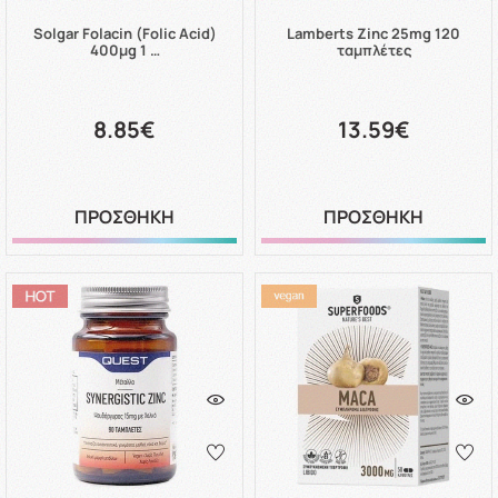
Solgar Folacin (Folic Acid)
Lamberts Zinc 25mg 120
400μg 1 …
ταμπλέτες
8.85€
13.59€
ΠΡΟΣΘΗΚΗ
ΠΡΟΣΘΗΚΗ