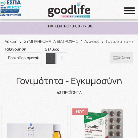
ΑΝΩ ΤΩΝ 10€
ΔΩΡΕΑΝ ΜΕΤΑΦΟΡΙΚΑ ΑΝΩ ΤΩΝ 70€ ΕΩΣ 2
Αναζήτηση
Αρχική
/
ΣΥΜΠΛΗΡΩΜΑΤΑ ΔΙΑΤΡΟΦΗΣ
/
Ανάγκες
/
Γονιμότητα - Εγ
Ταξινόμηση
Σελίδες:
1
2
Φίλτρα
Γονιμότητα - Εγκυμοσύνη
43
ΠΡΟΪΌΝΤΑ