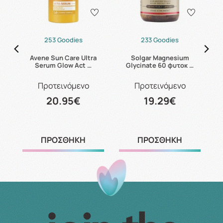
253 Goodies
233 Goodies
s
Avene Sun Care Ultra
Solgar Magnesium
C
Serum Glow Act …
Glycinate 60 φυτοκ …
Προτεινόμενο
Προτεινόμενο
20.95€
19.29€
ΠΡΟΣΘΗΚΗ
ΠΡΟΣΘΗΚΗ