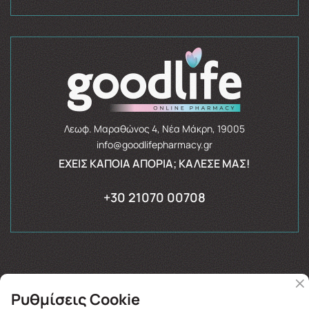
Λεωφ. Μαραθώνος 4, Νέα Μάκρη, 19005
info@goodlifepharmacy.gr
ΈΧΕΙΣ ΚΆΠΟΙΑ ΑΠΟΡΊΑ; ΚΆΛΕΣΈ ΜΑΣ!
+30 21070 00708
Ρυθμίσεις Cookie
Copyright © 2026
goodlifepharmacy.gr