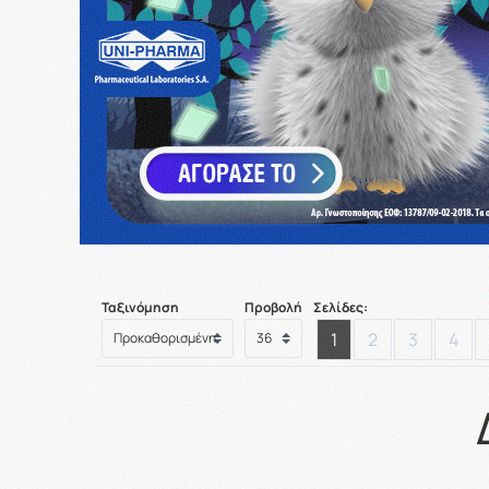
Ταξινόμηση
Προβολή
Σελίδες:
1
2
3
4