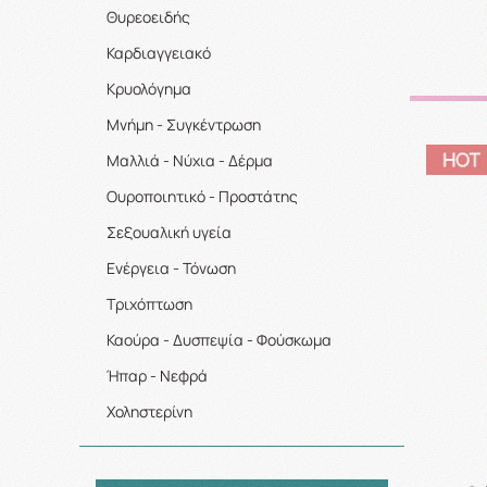
Θυρεοειδής
Καρδιαγγειακό
Κρυολόγημα
Μνήμη - Συγκέντρωση
Μαλλιά - Νύχια - Δέρμα
Ουροποιητικό - Προστάτης
Σεξουαλική υγεία
Ενέργεια - Τόνωση
Τριχόπτωση
Καούρα - Δυσπεψία - Φούσκωμα
Ήπαρ - Νεφρά
Χοληστερίνη