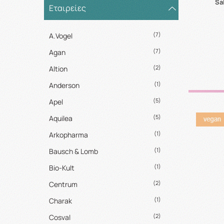
Sa
Εταιρείες
(7)
A.Vogel
(7)
Agan
(2)
Altion
(1)
Anderson
(5)
Apel
(5)
Aquilea
(1)
Arkopharma
(1)
Bausch & Lomb
(1)
Bio-Kult
(2)
Centrum
(1)
Charak
(2)
Cosval