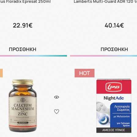
lus Floradix Epresat 250ml
Lamberts Multi-Guard ADR 120 
22.91€
40.14€
ΠΡΟΣΘΗΚΗ
ΠΡΟΣΘΗΚΗ