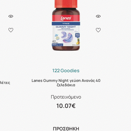
122 Goodies
Lanes Gummy Night γεύση Ανανάς 40
πλέτες
ζελεδάκια
Προτεινόμενο
10.07€
ΠΡΟΣΘΗΚΗ