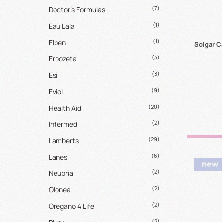
(7)
Doctor's Formulas
(1)
Eau Lala
(1)
Elpen
Solgar C
(3)
Erbozeta
(3)
Esi
(9)
Eviol
(20)
Health Aid
(2)
Intermed
(29)
Lamberts
(6)
Lanes
(2)
Neubria
(2)
Olonea
(2)
Oregano 4 Life
(2)