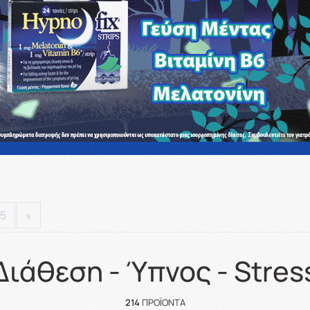
5
»
Διάθεση - Ύπνος - Stres
214
ΠΡΟΪΌΝΤΑ