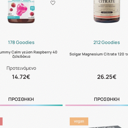
178 Goodies
212 Goodies
ummy Calm γεύση Raspberry 40
Solgar Magnesium Citrate 120 
ζελεδάκια
Προτεινόμενο
14.72€
26.25€
ΠΡΟΣΘΗΚΗ
ΠΡΟΣΘΗΚΗ