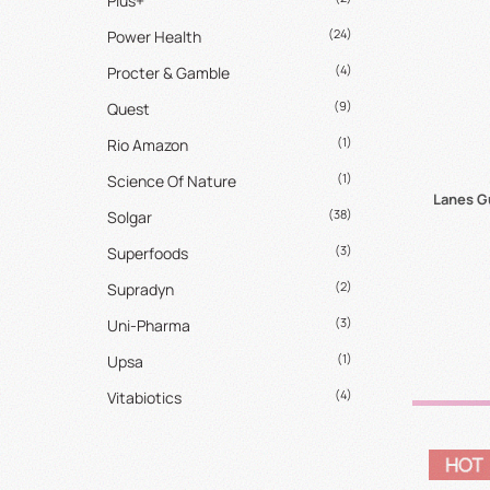
Plus+
(24)
Power Health
(4)
Procter & Gamble
(9)
Quest
(1)
Rio Amazon
(1)
Science Of Nature
Lanes G
(38)
Solgar
(3)
Superfoods
(2)
Supradyn
(3)
Uni-Pharma
(1)
Upsa
(4)
Vitabiotics