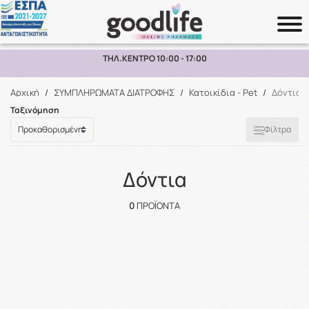
ΤΗΛ.ΚΕΝΤΡΟ 10:00 - 17:00
Αναζήτηση
Αρχική
/
ΣΥΜΠΛΗΡΩΜΑΤΑ ΔΙΑΤΡΟΦΗΣ
/
Κατοικίδια - Pet
/
Δόντια
Ταξινόμηση
Φίλτρα
Δόντια
0
ΠΡΟΪΌΝΤΑ