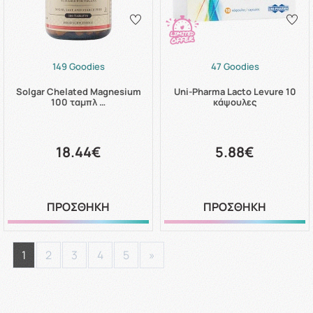
149 Goodies
47 Goodies
Solgar Chelated Magnesium
Uni-Pharma Lacto Levure 10
100 ταμπλ …
κάψουλες
18.44€
5.88€
ΠΡΟΣΘΗΚΗ
ΠΡΟΣΘΗΚΗ
1
2
3
4
5
»