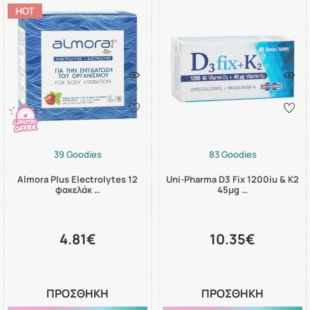
39 Goodies
83 Goodies
Almora Plus Electrolytes 12
Uni-Pharma D3 Fix 1200iu & K2
φακελάκ …
45μg …
4.81€
10.35€
ΠΡΟΣΘΗΚΗ
ΠΡΟΣΘΗΚΗ