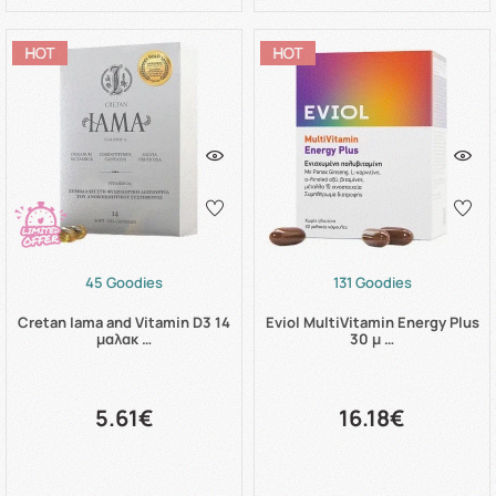
45 Goodies
131 Goodies
Cretan Iama and Vitamin D3 14
Eviol MultiVitamin Energy Plus
μαλακ …
30 μ …
5.61€
16.18€