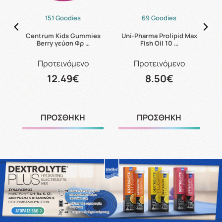
151 Goodies
69 Goodies
n
Centrum Kids Gummies
Uni-Pharma Prolipid Max
U
Berry γεύση Φρ …
Fish Oil 10 …
Προτεινόμενο
Προτεινόμενο
12.49€
8.50€
ΠΡΟΣΘΗΚΗ
ΠΡΟΣΘΗΚΗ