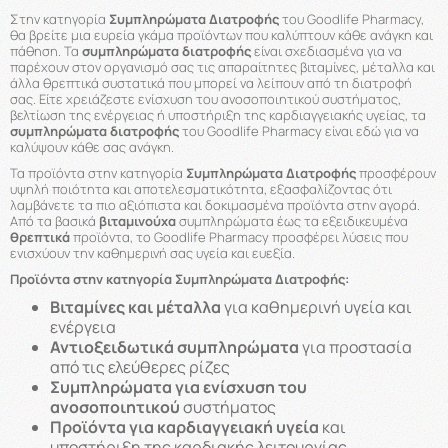
Στην κατηγορία
Συμπληρώματα Διατροφής
του Goodlife Pharmacy,
θα βρείτε μια ευρεία γκάμα προϊόντων που καλύπτουν κάθε ανάγκη και
πάθηση. Τα
συμπληρώματα διατροφής
είναι σχεδιασμένα για να
παρέχουν στον οργανισμό σας τις απαραίτητες βιταμίνες, μέταλλα και
άλλα θρεπτικά συστατικά που μπορεί να λείπουν από τη διατροφή
σας. Είτε χρειάζεστε ενίσχυση του ανοσοποιητικού συστήματος,
βελτίωση της ενέργειας ή υποστήριξη της καρδιαγγειακής υγείας, τα
συμπληρώματα διατροφής
του Goodlife Pharmacy είναι εδώ για να
καλύψουν κάθε σας ανάγκη.
Τα προϊόντα στην κατηγορία
Συμπληρώματα Διατροφής
προσφέρουν
υψηλή ποιότητα και αποτελεσματικότητα, εξασφαλίζοντας ότι
λαμβάνετε τα πιο αξιόπιστα και δοκιμασμένα προϊόντα στην αγορά.
Από τα βασικά
βιταμινούχα
συμπληρώματα έως τα εξειδικευμένα
θρεπτικά
προϊόντα, το Goodlife Pharmacy προσφέρει λύσεις που
ενισχύουν την καθημερινή σας υγεία και ευεξία.
Προϊόντα στην κατηγορία Συμπληρώματα Διατροφής:
Βιταμίνες και μέταλλα
για καθημερινή υγεία και
ενέργεια
Αντιοξειδωτικά συμπληρώματα
για προστασία
από τις ελεύθερες ρίζες
Συμπληρώματα για ενίσχυση του
ανοσοποιητικού
συστήματος
Προϊόντα για καρδιαγγειακή υγεία
και
υποστήριξη της καρδιακής λειτουργίας