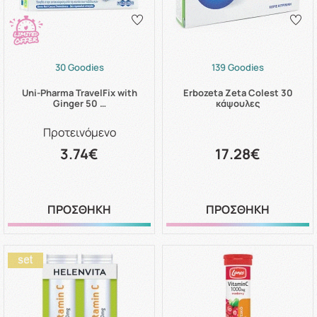
30 Goodies
139 Goodies
Uni-Pharma TravelFix with
Erbozeta Zeta Colest 30
Ginger 50 …
κάψουλες
Προτεινόμενο
3.74€
17.28€
ΠΡΟΣΘΗΚΗ
ΠΡΟΣΘΗΚΗ