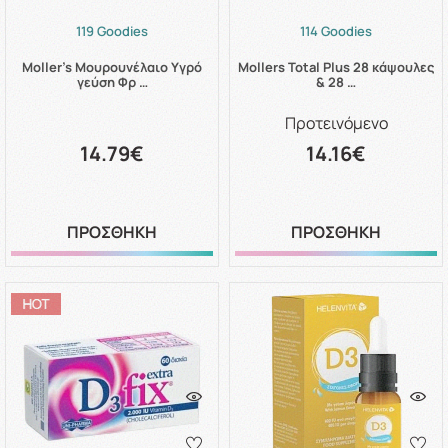
119 Goodies
114 Goodies
Moller's Μουρουνέλαιο Υγρό
Mollers Total Plus 28 κάψουλες
γεύση Φρ …
& 28 …
Προτεινόμενο
14.79€
14.16€
ΠΡΟΣΘΗΚΗ
ΠΡΟΣΘΗΚΗ