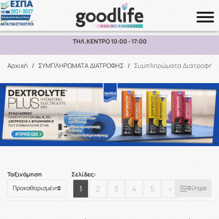
ΔΩΡΕΑΝ ΜΕΤΑΦΟΡΙΚΑ ΑΝΩ ΤΩΝ 70€ ΕΩΣ 2KG ΣΕ ΕΛΛΑΔΑ
Αναζήτηση
Αρχική
/
ΣΥΜΠΛΗΡΩΜΑΤΑ ΔΙΑΤΡΟΦΗΣ
/
Συμπληρώματα Διατροφής
Ταξινόμηση
Σελίδες:
1
2
3
4
5
»
Φίλτρα