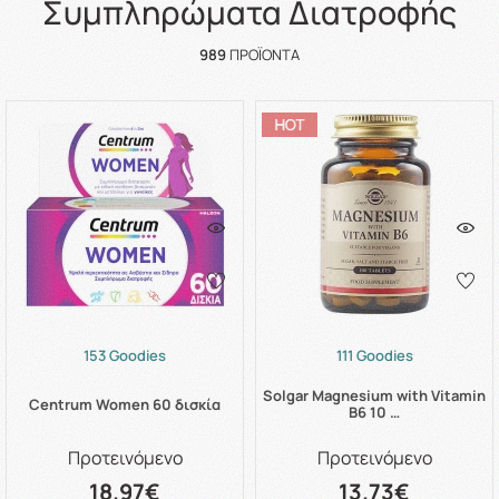
Συμπληρώματα Διατροφής
989
ΠΡΟΪΌΝΤΑ
153 Goodies
111 Goodies
Solgar Magnesium with Vitamin
Centrum Women 60 δισκία
B6 10 …
Προτεινόμενο
Προτεινόμενο
18.97€
13.73€