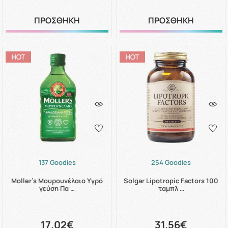
ΠΡΟΣΘΗΚΗ
ΠΡΟΣΘΗΚΗ
137 Goodies
254 Goodies
Moller's Μουρουνέλαιο Υγρό
Solgar Lipotropic Factors 100
γεύση Πα …
ταμπλ …
17.02€
31.56€