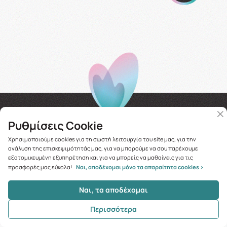
Ρυθμίσεις Cookie
Χρησιμοποιούμε cookies για τη σωστή λειτουργία του site μας, για την
ανάλυση της επισκεψιμότητάς μας, για να μπορούμε να σου παρέχουμε
My account
εξατομικευμένη εξυπηρέτηση και για να μπορείς να μαθαίνεις για τις
Σύνδεση
προσφορές μας εύκολα!
Ναι, αποδέχομαι μόνο τα απαραίτητα cookies >
Δημιουργία λογαριασμού
Ναι, τα αποδέχομαι
Ανάκτηση κωδικού
Περισσότερα
Το καλάθι μου
Κλήση
Σύνδεση
Αναζήτηση
0.00€