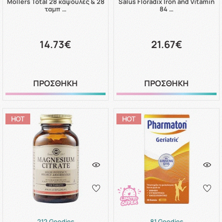
Mollers Total 28 κάψουλες & 28
Salus Floradix Iron and Vitamin
ταμπ …
84 …
14.73€
21.67€
ΠΡΟΣΘΗΚΗ
ΠΡΟΣΘΗΚΗ
212 Goodies
81 Goodies