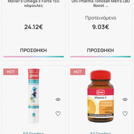
Moller's Omega-3 Forte 150
Uni-Pharma Tonosan Men's LBD
κάψουλες
Boost …
Προτεινόμενο
24.12€
9.03€
ΠΡΟΣΘΗΚΗ
ΠΡΟΣΘΗΚΗ
50 Goodies
57 Goodies