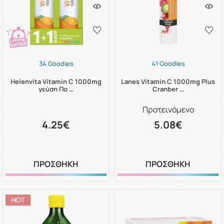
34 Goodies
41 Goodies
Helenvita Vitamin C 1000mg
Lanes Vitamin C 1000mg Plus
γεύση Πο …
Cranber …
Προτεινόμενο
4.25€
5.08€
ΠΡΟΣΘΗΚΗ
ΠΡΟΣΘΗΚΗ