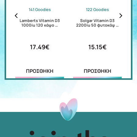
141 Goodies
122 Goodies
tra
Lamberts Vitamin D3
Solgar Vitamin D3
1000iu 120 κάψο …
2200iu 50 φυτοκάψ …
1
17.49€
15.15€
ΠΡΟΣΘΗΚΗ
ΠΡΟΣΘΗΚΗ