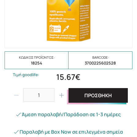
ΚΩΔΙΚΌΣ ΠΡΟΪΌΝΤΟΣ:
BARCODE:
18254
3700225602528
15.67€
Τιμή goodlife:
ΠΡΟΣΘΗΚΗ
Άμεση παραλαβή/Παράδοση σε 1-3 ημέρες
Παραλαβή με Box Now σε επιλεγμένα σημεία