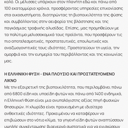
καλό. Οι μέλισσες υπάρχουν στον πλανήτη εδώ και πάνω από
100 εκατομμύρια χρόνια, προσφέροντας υπηρεσίες επικονίασης
στα οικοσυστήματα, διατηρώντας τη βιοποικιλότητα της φύσης
και συμβάλλοντας στην αειφορία της βλάστησης και της
παγκόσμιας τροφικής αλυσίδας. Επίσης, μας προμηθεύουν με
τα πολύτιμα μελισσοκομικά τους προϊόντα, που προσφέρουν τις
πιο αποτελεσματικές, προστατευτικές, επουλωτικές και
αναζωογονητικές τους ιδιότητες. Προστατεύουν τη υγεία, την
ομορφιά και την ευημερία του περιβάλλοντος και της κοινωνίας
μας.
Η ΕΛΛΗΝΙΚΗ ΦΥΣΗ - ΕΝΑ ΠΛΟΥΣΙΟ ΚΑΙ ΠΡΟΣΤΑΤΕΥΟΜΕΝΟ
ΛΙΚΝΟ
Με την εξαιρετική της βιοποικιλότητα, που περιλαμβάνει πάνω
από 6800 είδη και υποείδη φυτών και πάνω από 1400 ενδημικά,
η Ελληνική Φύση είναι μια ανυπολόγιστης αξίας πηγή φυσικών
θησαυρών. Η χλωρίδα είναι προικισμένη με ιδιαίτερα
ανθεκτικές ιδιότητες. Προκειμένου να καταφέρουν να
επιβιώσουν στο νότιο κλίμα, τα γηγενή είδη φυτών αναπτύσσουν
υψηλής συγκέντρωσης βιοενεργά συστατικά για να ενισχύσουν