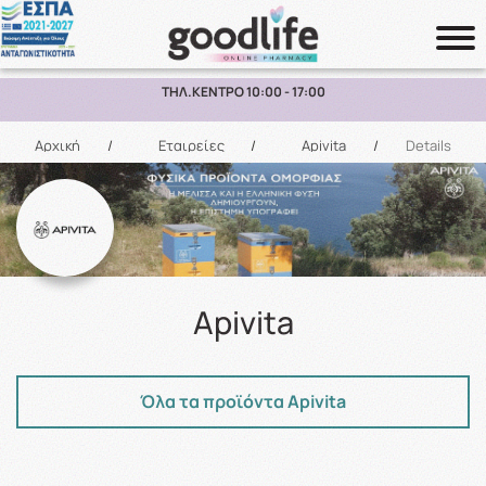
ΠΑΡΑΛΑΒΗ ΑΠΟ ΤΟ ΚΑΤΑΣΤΗΜΑ ΑΝΩ ΤΩΝ 10€
Αναζήτηση
Αρχική
/
Εταιρείες
/
Apivita
/
Details
Apivita
Όλα τα προϊόντα Apivita