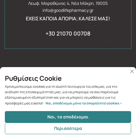
Λεωφ. Μαραθώνος 4, Νέα Μάκρη, 19005
info@goodlifepharmacy.gr
ΈΧΕΙΣ ΚΆΠΟΙΑ ΑΠΟΡΊΑ; ΚΆΛΕΣΈ ΜΑΣ!
+30 21070 00708
Ρυθμίσεις Cookie
Copyright © 2026
goodlifepharmacy.gr
Χρησιμοποιούμε cookies για τη σωστή λειτουργία του site μας, για την
ανάλυση της επισκεψιμότητάς μας, για να μπορούμε να σου παρέχουμε
εξατομικευμένη εξυπηρέτηση και για να μπορείς να μαθαίνεις για τις
προσφορές μας εύκολα!
Ναι, αποδέχομαι μόνο τα απαραίτητα cookies >
Ναι, τα αποδέχομαι
Περισσότερα
Κλήση
Σύνδεση
Αναζήτηση
0.00€