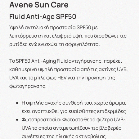
Avene Sun Care
Fluid Anti-Age SPF50
Υψηλή αντηλιακή προστασία SPF50 με
λεπτόρρευστη και ελαφριά υφή, που διορθώνει τις
ρυτίδες ενώ ενισχύει τη σφριγηλότητα.
Το SPF50 Anti-Aging Fluid αντιγήρανσης, παρέχει
καθημερινή υψηλή προστασία από τις ακτίνες UVB,
UVA και το μπλε φως HEV για την πρόληψη της
φωτογήρανσης.
Η υψηλής ανοχής σύνθεσή του, χωρίς άρωμα,
έχει αναπτυχθεί για ευαίσθητες επιδερμίδες
Φωτοπροστασία: Φωτοσταθερά φίλτρα UVB-
UVA τα οποία αντιμετωπίζουν τις βλαβερές
συνέπειες της ηλιακής ακτινοβολίας