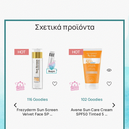
Σχετικά προϊόντα
116 Goodies
102 Goodies
Dry
Frezyderm Sun Screen
Avene Sun Care Cream
Av
Velvet Face SP …
SPF50 Tinted 5 …