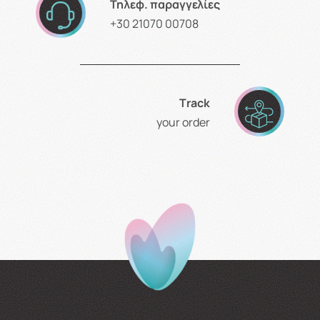
Τηλεφ. παραγγελίες
+30 21070 00708
Τrack
your order