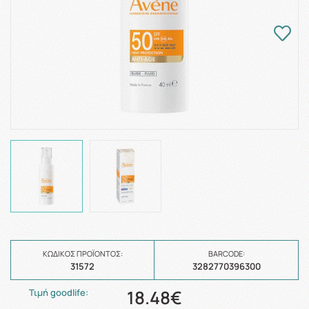
ΚΩΔΙΚΌΣ ΠΡΟΪΌΝΤΟΣ:
BARCODE:
31572
3282770396300
18.48€
Τιμή goodlife: