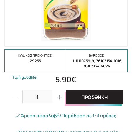
ΚΩΔΙΚΌΣ ΠΡΟΪΌΝΤΟΣ:
BARCODE:
29233
1111111073919, 7610313411016,
7610313414024
5.90€
Τιμή goodlife:
ΠΡΟΣΘΗΚΗ
Άμεση παραλαβή/Παράδοση σε 1-3 ημέρες