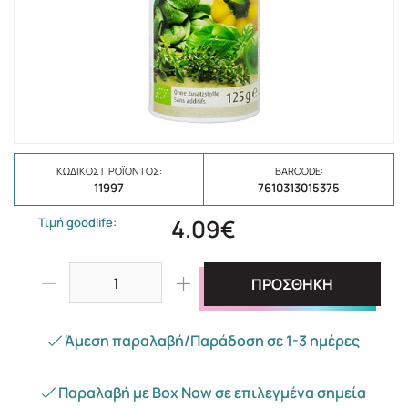
ΚΩΔΙΚΌΣ ΠΡΟΪΌΝΤΟΣ:
BARCODE:
11997
7610313015375
4.09€
Τιμή goodlife:
ΠΡΟΣΘΗΚΗ
Άμεση παραλαβή/Παράδοση σε 1-3 ημέρες
Παραλαβή με Box Now σε επιλεγμένα σημεία