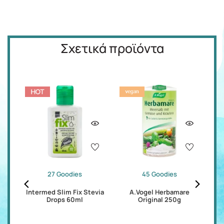
Σχετικά προϊόντα
27 Goodies
45 Goodies
ith
Intermed Slim Fix Stevia
A.Vogel Herbamare
Du
Drops 60ml
Original 250g