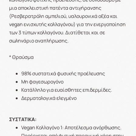
μια αποκλειστική πατέντα αντιγήρανσης
(Ρεσβερατρόλη αμπελιού, υαλουρονικά οξέα και
vegan ενισχυτής κολλαγόνου) για την ενεργοποίηση
των 3 τύπων κολλαγόνου. Διατίθεται και σε
σωληνάριο αναπλήρωσης.
* Θραύσμα
98% συστατικά φυσικής προέλευσης
Μη φαγεσωρογόνο
Κατάλληλο για ευαίσθητες επιδερμίδες.
Δερματολογικά ελεγμένο
ΣΥΣΤΑΤΙΚΑ:
Vegan Κολλαγόνο 1: Aποτέλεσμα ανόρθωσης.
Προέρχεται από φυτική παραγωγή χάρη στην