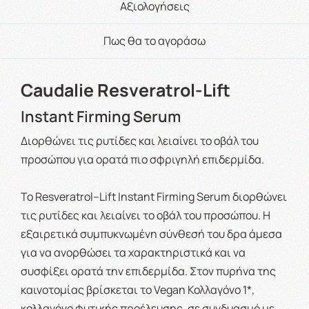
Αξιολογήσεις
Πως θα το αγοράσω
Caudalie Resveratrol-Lift
Instant Firming Serum
Διορθώνει τις ρυτίδες και λειαίνει το οβάλ του
προσώπου για ορατά πιο σφριγηλή επιδερμίδα.
Το Resveratrol–Lift Instant Firming Serum διορθώνει
τις ρυτίδες και λειαίνει το οβάλ του προσώπου. Η
εξαιρετικά συμπυκνωμένη σύνθεσή του δρα άμεσα
για να ανορθώσει τα χαρακτηριστικά και να
συσφίξει ορατά την επιδερμίδα. Στον πυρήνα της
καινοτομίας βρίσκεται το Vegan Κολλαγόνο 1*,
κολλαγόνο φυτικής προέλευσης, σε συνδυασμό με