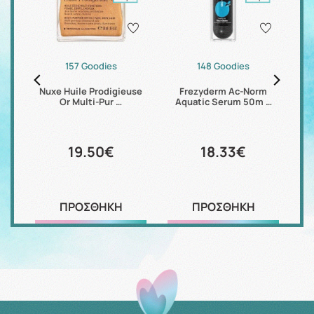
157 Goodies
148 Goodies
Sun
Nuxe Huile Prodigieuse
Frezyderm Ac-Norm
Nu
Or Multi-Pur …
Aquatic Serum 50m …
19.50€
18.33€
ΠΡΟΣΘΗΚΗ
ΠΡΟΣΘΗΚΗ