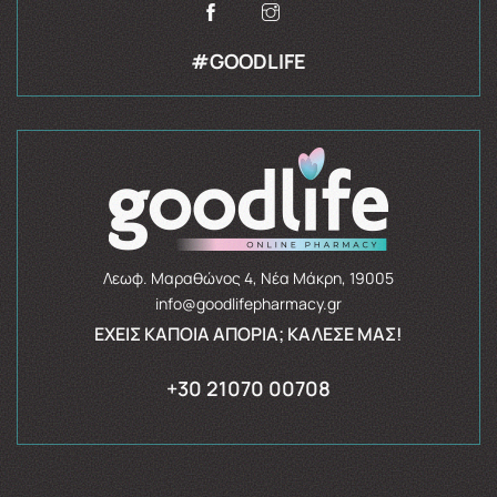
#GOODLIFE
Λεωφ. Μαραθώνος 4, Νέα Μάκρη, 19005
info@goodlifepharmacy.gr
ΈΧΕΙΣ ΚΆΠΟΙΑ ΑΠΟΡΊΑ; ΚΆΛΕΣΈ ΜΑΣ!
+30 21070 00708