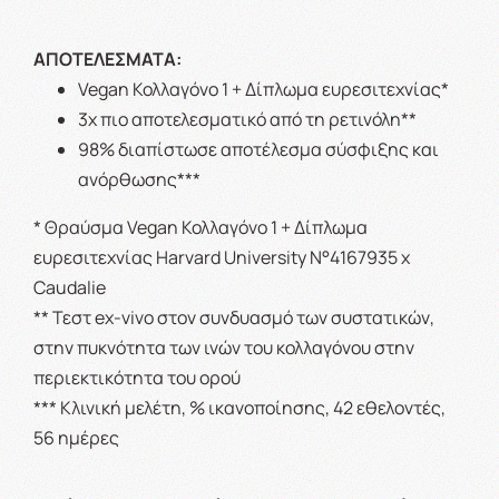
ΑΠΟΤΕΛΕΣΜΑΤΑ:
Vegan Κολλαγόνο 1 + Δίπλωμα ευρεσιτεχνίας*
3x πιο αποτελεσματικό από τη ρετινόλη**
98% διαπίστωσε αποτέλεσμα σύσφιξης και
ανόρθωσης***
* Θραύσμα Vegan Κολλαγόνο 1 + Δίπλωμα
ευρεσιτεχνίας Harvard University N°4167935 x
Caudalie
** Τεστ ex-vivo στον συνδυασμό των συστατικών,
στην πυκνότητα των ινών του κολλαγόνου στην
περιεκτικότητα του ορού
*** Κλινική μελέτη, % ικανοποίησης, 42 εθελοντές,
56 ημέρες