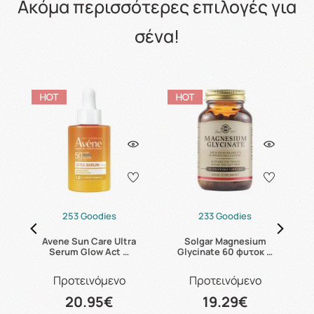
Ακόμα περισσότερες επιλογές για
σένα!
253 Goodies
233 Goodies
24
Avene Sun Care Ultra
Solgar Magnesium
C
Serum Glow Act …
Glycinate 60 φυτοκ …
Προτεινόμενο
Προτεινόμενο
20.95€
19.29€