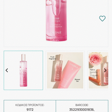
ΚΩΔΙΚΌΣ ΠΡΟΪΌΝΤΟΣ:
BARCODE:
9172
3522930001836,