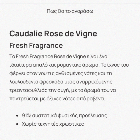
Πως θα το αγοράσω
Caudalie Rose de Vigne
Fresh Fragrance
Το Fresh Fragrance Rose de Vigne είναι ένα
ιδιαίτερα απαλό και ρομαντικό άρωμα. Το ίχνος του
φέρνει στον νου τις ανθισμένες νότες και τη
λουλουδένια φρεσκάδα μιας αναρριχόμενης
τριανταφυλλιάς την αυγή, με το άρωμά του να
παντρεύεται με όξινες νότες από ραβέντι.
91% συστατικά φυσικής προέλευσης
Χωρίς τεχνητές χρωστικές