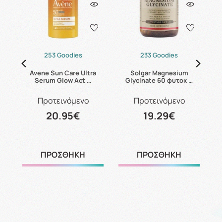
253 Goodies
233 Goodies
24
Avene Sun Care Ultra
Solgar Magnesium
C
Serum Glow Act …
Glycinate 60 φυτοκ …
Προτεινόμενο
Προτεινόμενο
20.95€
19.29€
ΠΡΟΣΘΗΚΗ
ΠΡΟΣΘΗΚΗ