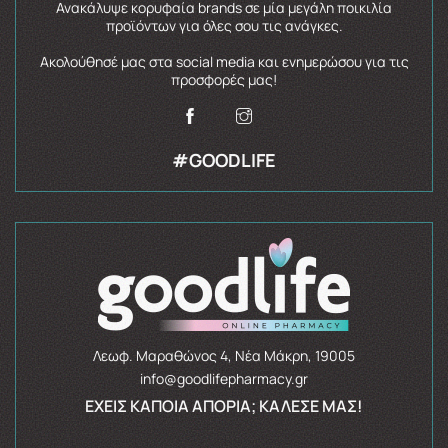
Ανακάλυψε κορυφαία brands σε μία μεγάλη ποικιλία
προϊόντων για όλες σου τις ανάγκες.
Ακολούθησέ μας στα social media και ενημερώσου για τις
προσφορές μας!
#GOODLIFE
Λεωφ. Μαραθώνος 4, Νέα Μάκρη, 19005
info@goodlifepharmacy.gr
ΈΧΕΙΣ ΚΆΠΟΙΑ ΑΠΟΡΊΑ; ΚΆΛΕΣΈ ΜΑΣ!