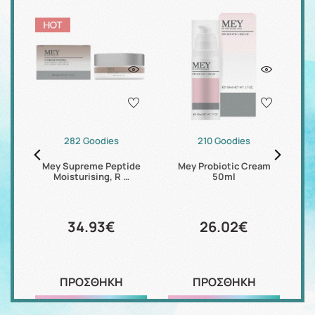
282 Goodies
210 Goodies
Mey Supreme Peptide
Mey Probiotic Cream
T
 …
Moisturising, R …
50ml
34.93€
26.02€
ΠΡΟΣΘΗΚΗ
ΠΡΟΣΘΗΚΗ