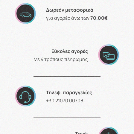
Δωρεάν μεταφορικά
για αγορές άνω των
70.00€
Εύκολες αγορές
Με 4 τρόπους πληρωμής
Τηλεφ. παραγγελίες
+30 21070 00708
Τrack