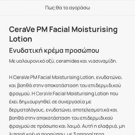
Πως θα το αγοράσω
CeraVe PM Facial Moisturising
Lotion
Ενυδατική κρέμα προσώπου
Με υαλουρονικό οξύ, ceramides και νιασιναμίδη.
Η CeraVe PM Facial Moisturising Lotion, ενυδατώνει
και βοηθά στην αποκατάσταση του επιδερμιδικού
φραγμού. Η
CeraVe
Facial Moisturising Lotion που
έχει δημιουργηθεί σε συνεργασία με
δερματολόγους, ενυδατώνει αποτελεσματικά και
βοηθά στην αποκατάσταση του επιδερμιδικού
φραγμού σε πρόσωπο και λαιμό. Αυτή η ελαφριά, μη
λιπαρή κρέμα προσώπου, με 3 απαραίτητα