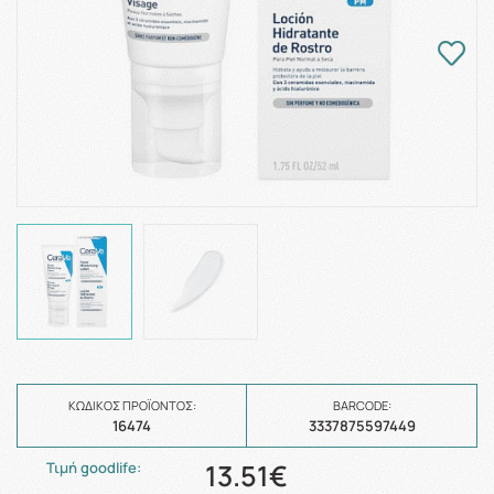
ΚΩΔΙΚΌΣ ΠΡΟΪΌΝΤΟΣ:
BARCODE:
16474
3337875597449
13.51€
Τιμή goodlife: