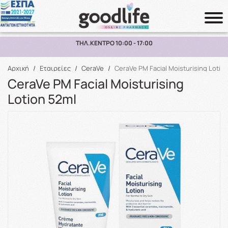
ΠΑΡΑΛΑΒΗ ΑΠΟ ΤΟ ΚΑΤΑΣΤΗΜΑ ΑΝΩ ΤΩΝ 10€
Αναζήτηση
Αρχική
/
Εταιρείες
/
CeraVe
/
CeraVe PM Facial Moisturising Lotio
CeraVe PM Facial Moisturising
Lotion 52ml