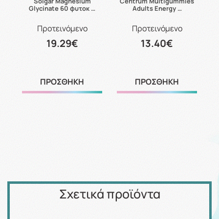
24
Solgar Magnesium
Centrum Multigummies
Glycinate 60 φυτοκ …
Adults Energy …
Προτεινόμενο
Προτεινόμενο
19.29€
13.40€
ΠΡΟΣΘΗΚΗ
ΠΡΟΣΘΗΚΗ
Σχετικά προϊόντα