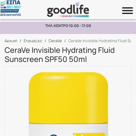
ΠΑΡΑΛΑΒΗ ΑΠΟ ΤΟ ΚΑΤΑΣΤΗΜΑ ΑΝΩ ΤΩΝ 10€
Αναζήτηση
Αρχική
/
Εταιρείες
/
CeraVe
/
CeraVe Invisible Hydrating Fluid Su
CeraVe Invisible Hydrating Fluid
Sunscreen SPF50 50ml