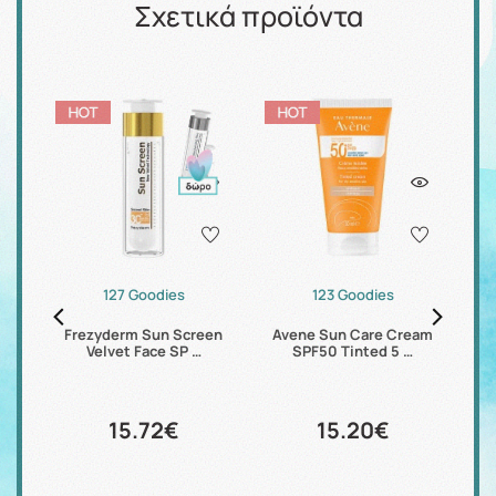
Σχετικά προϊόντα
127 Goodies
123 Goodies
Dry
Frezyderm Sun Screen
Avene Sun Care Cream
Av
Velvet Face SP …
SPF50 Tinted 5 …
15.72€
15.20€