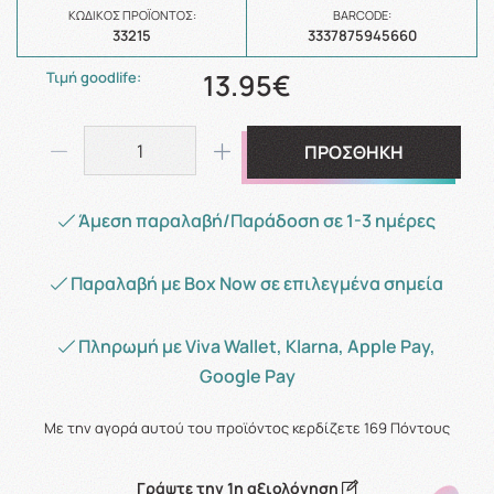
ΚΩΔΙΚΌΣ ΠΡΟΪΌΝΤΟΣ:
BARCODE:
33215
3337875945660
13.95€
Τιμή goodlife:
ΠΡΟΣΘΗΚΗ
Άμεση παραλαβή/Παράδοση σε 1-3 ημέρες
Παραλαβή με Box Now σε επιλεγμένα σημεία
Πληρωμή με Viva Wallet, Klarna, Apple Pay,
Google Pay
Με την αγορά αυτού του προϊόντος κερδίζετε
169
Πόντους
Γράψτε την 1η αξιολόγηση