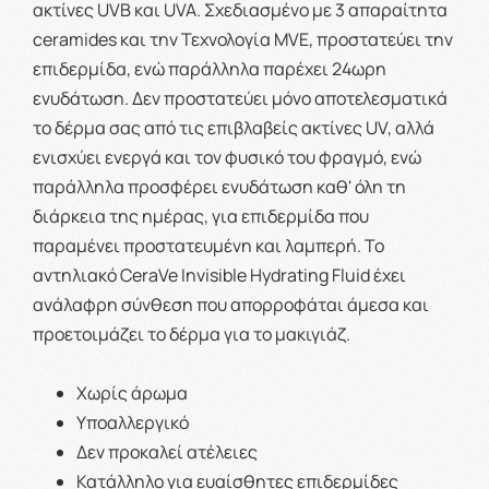
ακτίνες UVB και UVA. Σχεδιασμένο με 3 απαραίτητα
ceramides και την Τεχνολογία MVE, προστατεύει την
επιδερμίδα, ενώ παράλληλα παρέχει 24ωρη
ενυδάτωση. Δεν προστατεύει μόνο αποτελεσματικά
το δέρμα σας από τις επιβλαβείς ακτίνες UV, αλλά
ενισχύει ενεργά και τον φυσικό του φραγμό, ενώ
παράλληλα προσφέρει ενυδάτωση καθ' όλη τη
διάρκεια της ημέρας, για επιδερμίδα που
παραμένει προστατευμένη και λαμπερή. Το
αντηλιακό CeraVe Invisible Hydrating Fluid έχει
ανάλαφρη σύνθεση που απορροφάται άμεσα και
προετοιμάζει το δέρμα για το μακιγιάζ.
Χωρίς άρωμα
Υποαλλεργικό
Δεν προκαλεί ατέλειες
Κατάλληλο για ευαίσθητες επιδερμίδες