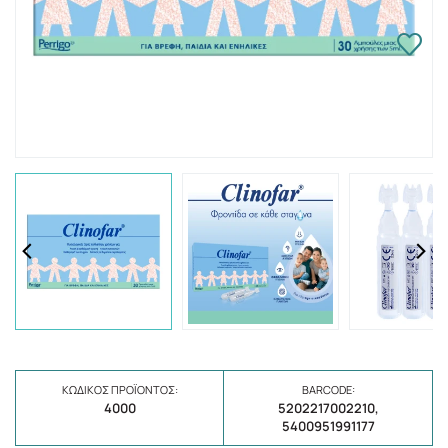
ΚΩΔΙΚΌΣ ΠΡΟΪΌΝΤΟΣ:
BARCODE:
4000
5202217002210,
5400951991177