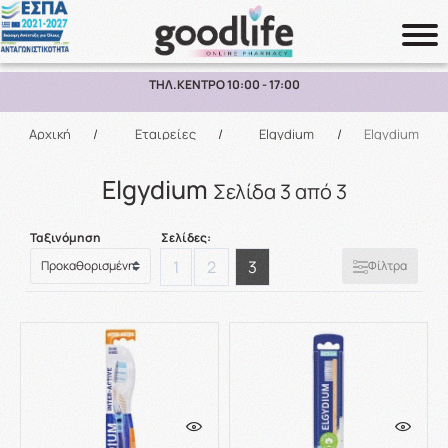
ΠΑΡΑΛΑΒΗ ΑΠΟ ΤΟ ΚΑΤΑΣΤΗΜΑ ΑΝΩ ΤΩΝ 10€
Αναζήτηση
Αρχική
/
Εταιρείες
/
Elgydium
/
Elgydium
Elgydium
Σελίδα 3 από 3
Ταξινόμηση
Σελίδες:
1
2
3
Φίλτρα