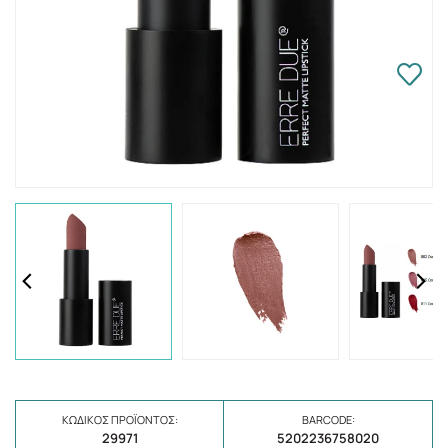
ΚΩΔΙΚΌΣ ΠΡΟΪΌΝΤΟΣ:
BARCODE:
29971
5202236758020