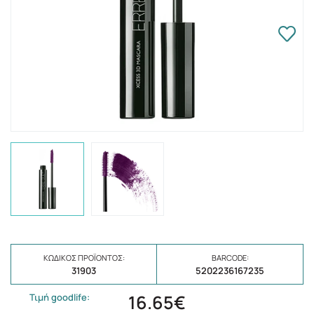
ΚΩΔΙΚΌΣ ΠΡΟΪΌΝΤΟΣ:
BARCODE:
31903
5202236167235
16.65€
Τιμή goodlife: