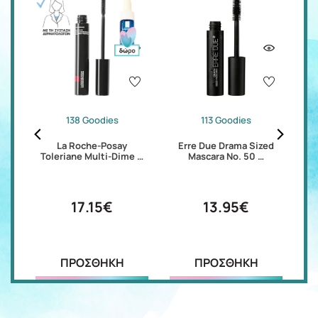
138 Goodies
113 Goodies
a-
La Roche-Posay
Erre Due Drama Sized
E
Toleriane Multi-Dime …
Mascara No. 50 …
17.15€
13.95€
ΠΡΟΣΘΗΚΗ
ΠΡΟΣΘΗΚΗ