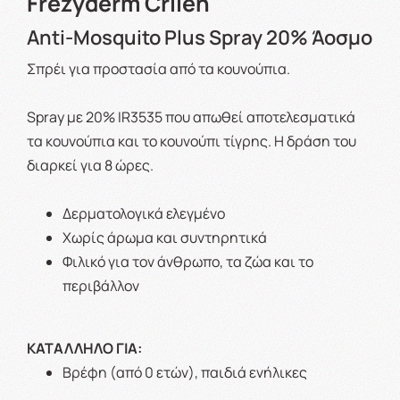
Frezyderm Crilen
Anti-Mosquito Plus Spray 20% Άοσμο
Σπρέι για προστασία από τα κουνούπια.
Spray με 20% IR3535 που απωθεί αποτελεσματικά
τα κουνούπια και το κουνούπι τίγρης. Η δράση του
διαρκεί για 8 ώρες.
Δερματολογικά ελεγμένο
Χωρίς άρωμα και συντηρητικά
Φιλικό για τον άνθρωπο, τα ζώα και το
περιβάλλον
ΚΑΤΑΛΛΗΛΟ ΓΙΑ:
Βρέφη (από 0 ετών), παιδιά ενήλικες