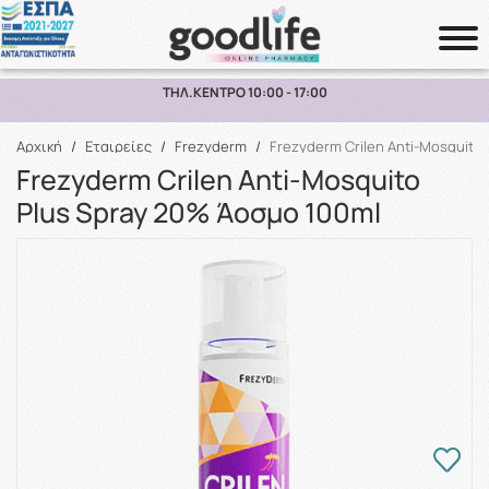
ΠΑΡΑΛΑΒΗ ΑΠΟ ΤΟ ΚΑΤΑΣΤΗΜΑ ΑΝΩ ΤΩΝ 10€
Αναζήτηση
Αρχική
/
Εταιρείες
/
Frezyderm
/
Frezyderm Crilen Anti-Mosquito
Frezyderm Crilen Anti-Mosquito
Plus Spray 20% Άοσμο 100ml