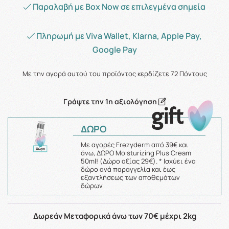
Παραλαβή με Box Now σε επιλεγμένα σημεία
Πληρωμή με Viva Wallet, Klarna, Apple Pay,
Google Pay
Με την αγορά αυτού του προϊόντος κερδίζετε
72
Πόντους
Γράψτε την 1η αξιολόγηση
ΔΩΡΟ
Με αγορές Frezyderm από 39€ και
άνω, ΔΩΡΟ Moisturizing Plus Cream
50ml! (Δώρο αξίας 29€). * Ισχύει ένα
δώρο ανά παραγγελία και έως
εξαντλήσεως των αποθεμάτων
δώρων
Δωρεάν Μεταφορικά άνω των 70€ μέχρι 2kg