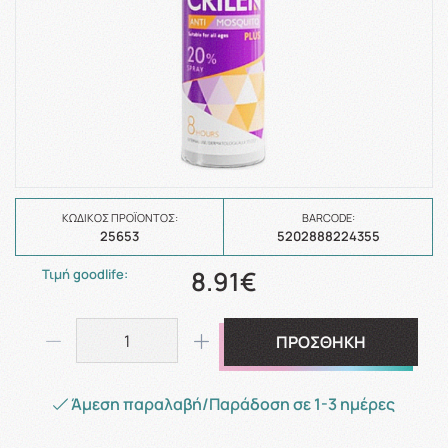
ΚΩΔΙΚΌΣ ΠΡΟΪΌΝΤΟΣ:
BARCODE:
25653
5202888224355
8.91€
Τιμή goodlife:
ΠΡΟΣΘΗΚΗ
Άμεση παραλαβή/Παράδοση σε 1-3 ημέρες