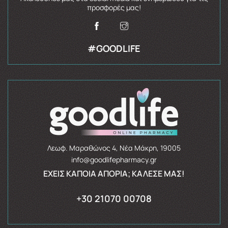
προσφορές μας!
#GOODLIFE
Λεωφ. Μαραθώνος 4, Νέα Μάκρη, 19005
info@goodlifepharmacy.gr
ΈΧΕΙΣ ΚΆΠΟΙΑ ΑΠΟΡΊΑ; ΚΆΛΕΣΈ ΜΑΣ!
+30 21070 00708