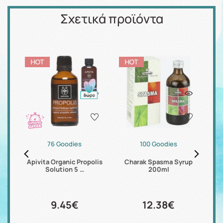
Σχετικά προϊόντα
76 Goodies
100 Goodies
yme
Apivita Organic Propolis
Charak Spasma Syrup
S
Solution 5 …
200ml
9.45€
12.38€