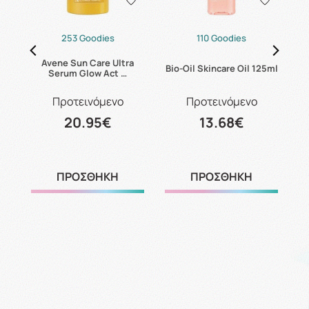
253 Goodies
110 Goodies
Avene Sun Care Ultra
L
Bio-Oil Skincare Oil 125ml
Serum Glow Act …
Προτεινόμενο
Προτεινόμενο
20.95€
13.68€
ΠΡΟΣΘΗΚΗ
ΠΡΟΣΘΗΚΗ