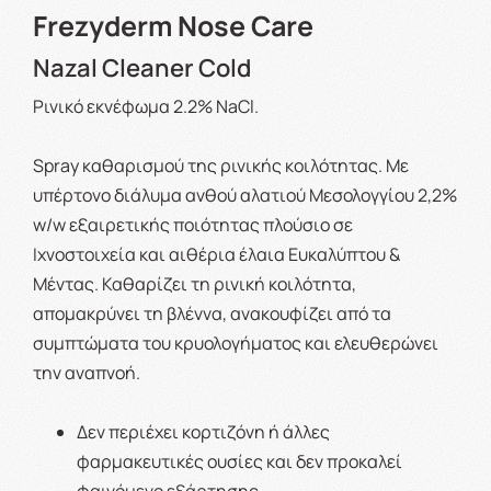
Frezyderm Nose Care
Nazal Cleaner Cold
Ρινικό εκνέφωμα 2.2% NaCl.
Spray καθαρισμού της ρινικής κοιλότητας. Mε
υπέρτονο διάλυμα ανθού αλατιού Μεσολογγίου 2,2%
w/w εξαιρετικής ποιότητας πλούσιο σε
Ιχνοστοιχεία και αιθέρια έλαια Ευκαλύπτου &
Μέντας. Καθαρίζει τη ρινική κοιλότητα,
απομακρύνει τη βλέννα, ανακουφίζει από τα
συμπτώματα του κρυολογήματος και ελευθερώνει
την αναπνοή.
Δεν περιέχει κορτιζόνη ή άλλες
φαρμακευτικές ουσίες και δεν προκαλεί