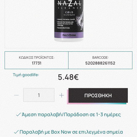
ΚΩΔΙΚΌΣ ΠΡΟΪΌΝΤΟΣ:
BARCODE:
17731
5202888261152
5.48€
Τιμή goodlife:
ΠΡΟΣΘΗΚΗ
Άμεση παραλαβή/Παράδοση σε 1-3 ημέρες
Παραλαβή με Box Now σε επιλεγμένα σημεία