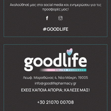
Ακολούθησέ μας στα social media και ενημερώσου για τις
προσφορές μας!
#GOODLIFE
Λεωφ. Μαραθώνος 4, Νέα Μάκρη, 19005
info@goodlifepharmacy.gr
ΈΧΕΙΣ ΚΆΠΟΙΑ ΑΠΟΡΊΑ; ΚΆΛΕΣΈ ΜΑΣ!
+30 21070 00708