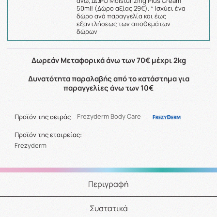
άνω, ΔΩΡΟ Moisturizing Plus Cream
50ml! (Δώρο αξίας 29€). * Ισχύει ένα
δώρο ανά παραγγελία και έως
εξαντλήσεως των αποθεμάτων
δώρων
Δωρεάν Μεταφορικά άνω των 70€ μέχρι 2kg
Δυνατότητα παραλαβής από το κατάστημα για
παραγγελίες άνω των 10€
Προϊόν της σειράς
Frezyderm Body Care
Προϊόν της εταιρείας:
Frezyderm
Περιγραφή
Συστατικά