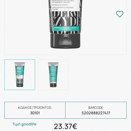
ΚΩΔΙΚΌΣ ΠΡΟΪΌΝΤΟΣ:
BARCODE:
30101
5202888227417
23.37€
Τιμή goodlife: