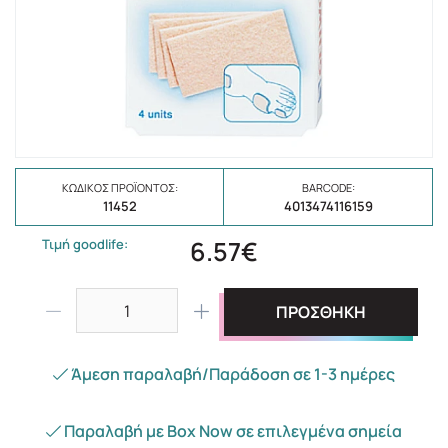
ΚΩΔΙΚΌΣ ΠΡΟΪΌΝΤΟΣ:
BARCODE:
11452
4013474116159
6.57€
Τιμή goodlife:
ΠΡΟΣΘΗΚΗ
Άμεση παραλαβή/Παράδοση σε 1-3 ημέρες
Παραλαβή με Box Now σε επιλεγμένα σημεία