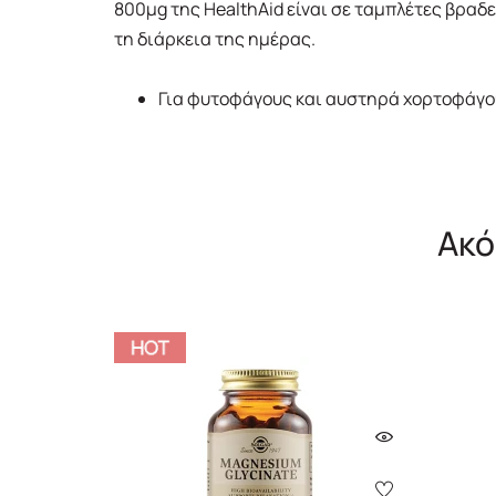
800μg της HealthAid είναι σε ταμπλέτες βραδ
τη διάρκεια της ημέρας.
Για φυτοφάγους και αυστηρά χορτοφάγο
Ακό