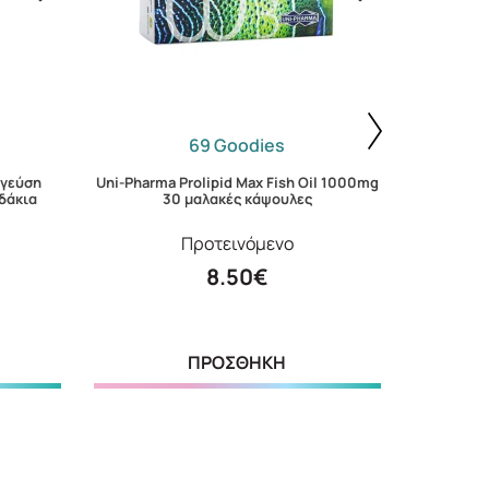
69 Goodies
 γεύση
Uni-Pharma Prolipid Max Fish Oil 1000mg
Lanes Mag
δάκια
30 μαλακές κάψουλες
Ροδάκι
Προτεινόμενο
8.50€
ΠΡΟΣΘΗΚΗ