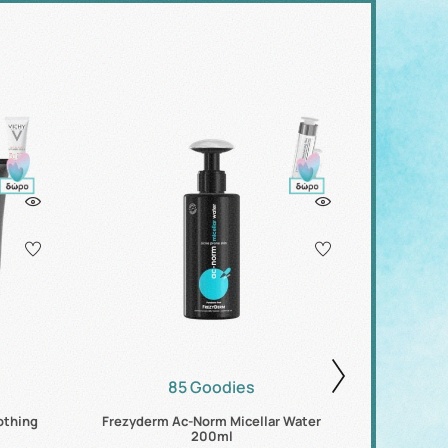
85 Goodies
othing
Frezyderm Ac-Norm Micellar Water
Hydrovit
200ml