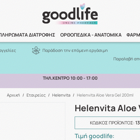
Αναζήτηση
ΠΛΗΡΩΜΑΤΑ ΔΙΑΤΡΟΦΗΣ
ΟΡΘΟΠΕΔΙΚΑ - ΑΝΑΤΟΜΙΚΑ
ΦΑΡΜ
αγγελίες
Παράδοση την επόμενη εργάσιμη
Παραλαβή από
ΠΑΡΑΛΑΒΗ ΑΠΟ ΤΟ ΚΑΤΑΣΤΗΜΑ ΑΝΩ ΤΩΝ 10€
Αρχική
/
Εταιρείες
/
Helenvita
/
Helenvita Aloe Vera Gel 200ml
Helenvita Aloe
1
ΚΩΔΙΚΌΣ ΠΡΟΪΌΝΤΟΣ:
Τιμή goodlife: