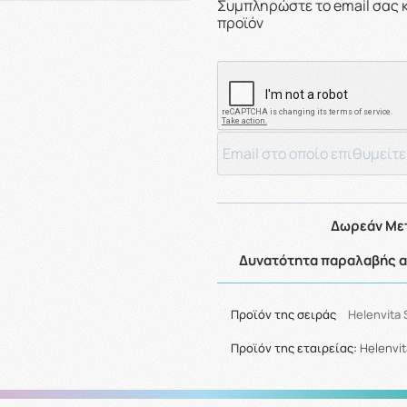
Συμπληρώστε το email σας 
προϊόν
Δωρεάν Μετ
Δυνατότητα παραλαβής απ
Προϊόν της σειράς
Helenvita 
Προϊόν της εταιρείας:
Helenvit