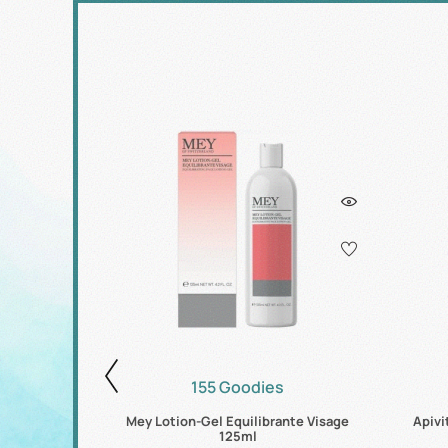
155 Goodies
 After Shave
Mey Lotion-Gel Equilibrante Visage
Apivi
125ml