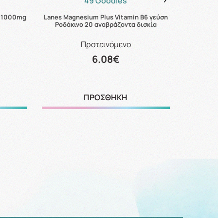
49 Goodies
il 1000mg
Lanes Magnesium Plus Vitamin B6 γεύση
Hero Migh
Ροδάκινο 20 αναβράζοντα δισκία
Προτεινόμενο
6.08€
ΠΡΟΣΘΗΚΗ