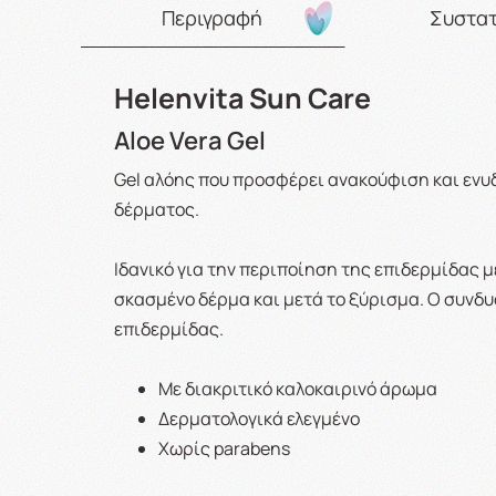
Περιγραφή
Συστατ
Helenvita Sun Care
Aloe Vera Gel
Gel αλόης που προσφέρει ανακούφιση και εν
δέρματος.
Ιδανικό για την περιποίηση της επιδερμίδας 
σκασμένο δέρμα και μετά το ξύρισμα. O συνδ
επιδερμίδας.
Με διακριτικό καλοκαιρινό άρωμα
Δερματολογικά ελεγμένο
Χωρίς parabens