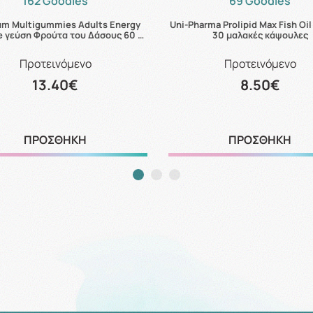
162 Goodies
69 Goodies
um Multigummies Adults Energy
Uni-Pharma Prolipid Max Fish O
e γεύση Φρούτα του Δάσους 60 …
30 μαλακές κάψουλες
Προτεινόμενο
Προτεινόμενο
13.40€
8.50€
ΠΡΟΣΘΗΚΗ
ΠΡΟΣΘΗΚΗ