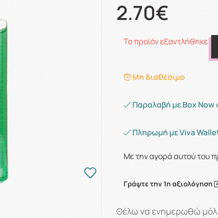
2.70€
Το προϊόν εξαντλήθηκε
Μη διαθέσιμο
Παραλαβή με Box Now 
Πληρωμή με Viva Wallet
Με την αγορά αυτού του π
Γράψτε την 1η αξιολόγηση
Θέλω να ενημερωθώ μόλι