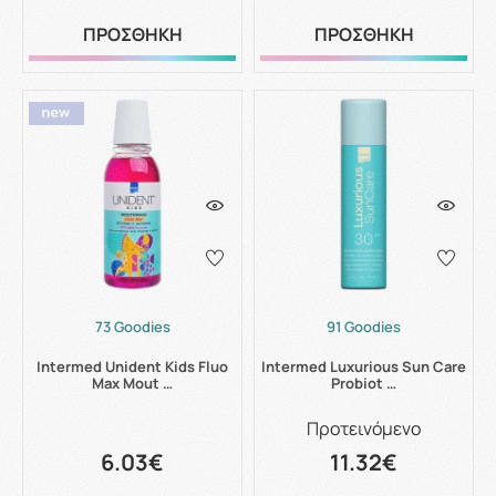
ΠΡΟΣΘΗΚΗ
ΠΡΟΣΘΗΚΗ
73 Goodies
91 Goodies
Intermed Unident Kids Fluo
Intermed Luxurious Sun Care
Max Mout …
Probiot …
Προτεινόμενο
6.03€
11.32€