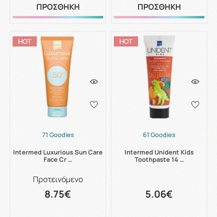
ΠΡΟΣΘΗΚΗ
ΠΡΟΣΘΗΚΗ
71 Goodies
61 Goodies
Intermed Luxurious Sun Care
Intermed Unident Kids
Face Cr …
Toothpaste 14 …
Προτεινόμενο
8.75€
5.06€