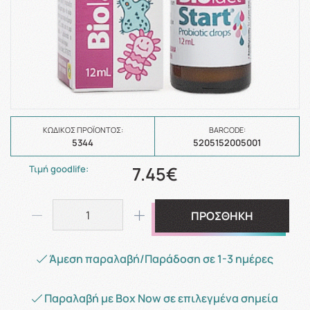
ΚΩΔΙΚΌΣ ΠΡΟΪΌΝΤΟΣ:
BARCODE:
5344
5205152005001
7.45€
Τιμή goodlife:
ΠΡΟΣΘΗΚΗ
Άμεση παραλαβή/Παράδοση σε 1-3 ημέρες
Παραλαβή με Box Now σε επιλεγμένα σημεία