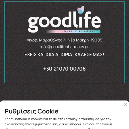
Λεωφ. Μαραθώνος 4, Νέα Μάκρη, 19005
info@goodlifepharmacy.gr
ΈΧΕΙΣ ΚΆΠΟΙΑ ΑΠΟΡΊΑ; ΚΆΛΕΣΈ ΜΑΣ!
+30 21070 00708
Ρυθμίσεις Cookie
Copyright © 2026
goodlifepharmacy.gr
Χρησιμοποιούμε cookies για τη σωστή λειτουργία του site μας, για την
ανάλυση της επισκεψιμότητάς μας, για να μπορούμε να σου παρέχουμε