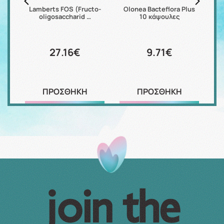
 30
Lamberts FOS (Fructo-
Olonea Bacteflora Plus
oligosaccharid …
10 κάψουλες
27.16€
9.71€
ΠΡΟΣΘΗΚΗ
ΠΡΟΣΘΗΚΗ