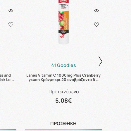
41 Goodies
ss and
Lanes Vitamin C 1000mg Plus Cranberry
Avene Sun
air Lo …
γεύση Κράνμπερι 20 αναβράζοντα δ …
Προτεινόμενο
5.08€
ΠΡΟΣΘΗΚΗ