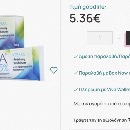
Τιμή goodlife:
5.36€
Άμεση παραλαβή/Παράδ
Παραλαβή με Box Now 
Πληρωμή με Viva Wallet
Με την αγορά αυτού του π
Γράψτε την 1η αξιολόγηση