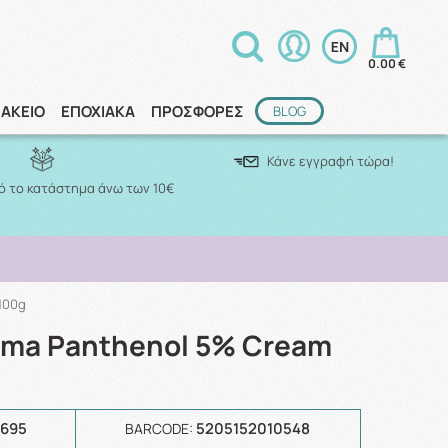
0.00 €
ΑΚΕΙΟ
ΕΠΟΧΙΑΚΑ
ΠΡΟΣΦΟΡΕΣ
BLOG
Κάνε εγγραφή τώρα!
 το κατάστημα άνω των 10€
100g
rma Panthenol 5% Cream
9695
5205152010548
BARCODE: