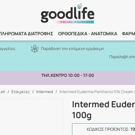
Αναζήτηση
ΠΛΗΡΩΜΑΤΑ ΔΙΑΤΡΟΦΗΣ
ΟΡΘΟΠΕΔΙΚΑ - ΑΝΑΤΟΜΙΚΑ
ΦΑΡΜ
αγγελίες
Παράδοση την επόμενη εργάσιμη
Παραλαβή από
ΠΑΡΑΛΑΒΗ ΑΠΟ ΤΟ ΚΑΤΑΣΤΗΜΑ ΑΝΩ ΤΩΝ 10€
ική
/
Εταιρείες
/
Intermed
/
Intermed Euderma Panthenol 5% Cream 
Intermed Eude
100g
1
ΚΩΔΙΚΌΣ ΠΡΟΪΌΝΤΟΣ: