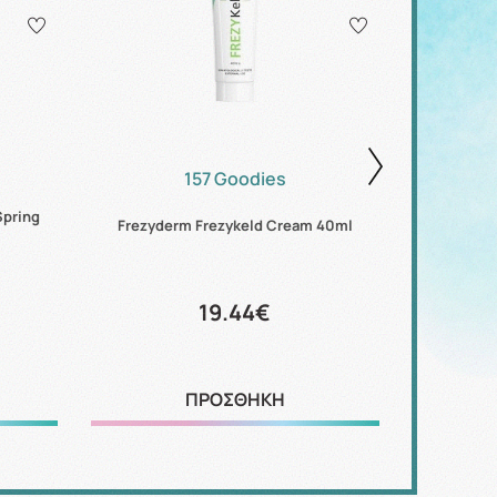
157 Goodies
Spring
Frezyderm 
Frezyderm Frezykeld Cream 40ml
19.44€
ΠΡΟΣΘΗΚΗ