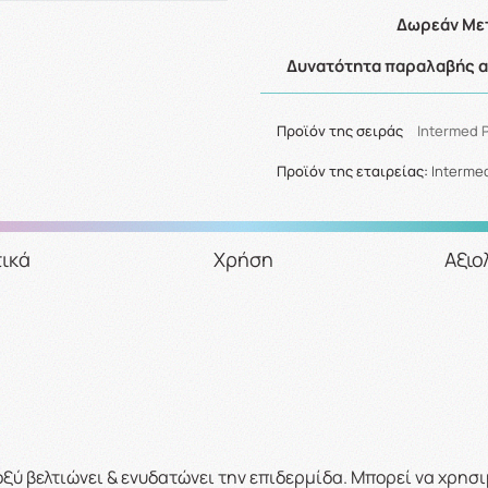
Δωρεάν Μετ
Δυνατότητα παραλαβής απ
Προϊόν της σειράς
Intermed 
Προϊόν της εταιρείας:
Interme
ικά
Χρήση
Αξιο
ξύ βελτιώνει & ενυδατώνει την επιδερμίδα. Μπορεί να χρησ