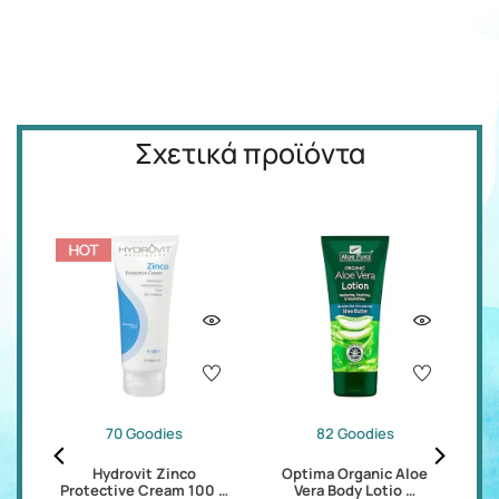
Σχετικά προϊόντα
70 Goodies
82 Goodies
n
Hydrovit Zinco
Optima Organic Aloe
Protective Cream 100 …
Vera Body Lotio …