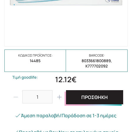
ΚΩΔΙΚΌΣ ΠΡΟΪΌΝΤΟΣ:
BARCODE:
14485
8033661800889,
K777702092
12.12€
Τιμή goodlife:
ΠΡΟΣΘΗΚΗ
Άμεση παραλαβή/Παράδοση σε 1-3 ημέρες