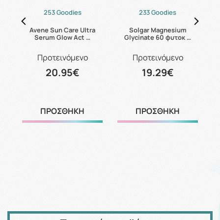
253 Goodies
233 Goodies
24
Avene Sun Care Ultra
Solgar Magnesium
C
Serum Glow Act …
Glycinate 60 φυτοκ …
Προτεινόμενο
Προτεινόμενο
20.95€
19.29€
ΠΡΟΣΘΗΚΗ
ΠΡΟΣΘΗΚΗ