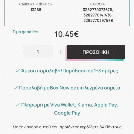
ΚΩΔΙΚΌΣ ΠΡΟΪΌΝΤΟΣ:
BARCODE:
13268
3282770073676,
3282770141436,
3282770397598
10.45€
Τιμή goodlife:
ΠΡΟΣΘΗΚΗ
Άμεση παραλαβή/Παράδοση σε 1-3 ημέρες
Παραλαβή με Box Now σε επιλεγμένα σημεία
Πληρωμή με Viva Wallet, Klarna, Apple Pay,
Google Pay
Με την αγορά αυτού του προϊόντος κερδίζετε
84
Πόντους