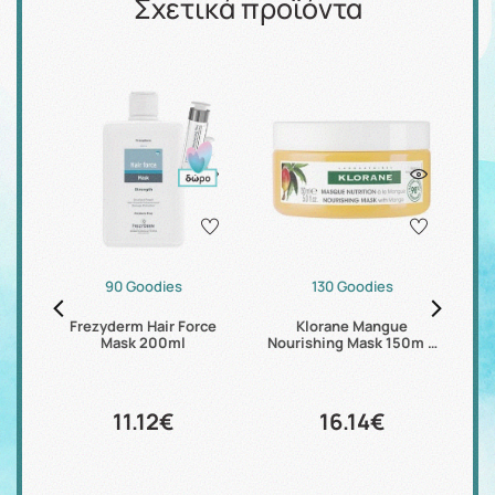
Σχετικά προϊόντα
90 Goodies
130 Goodies
air
Frezyderm Hair Force
Klorane Mangue
K
Mask 200ml
Nourishing Mask 150m …
11.12€
16.14€