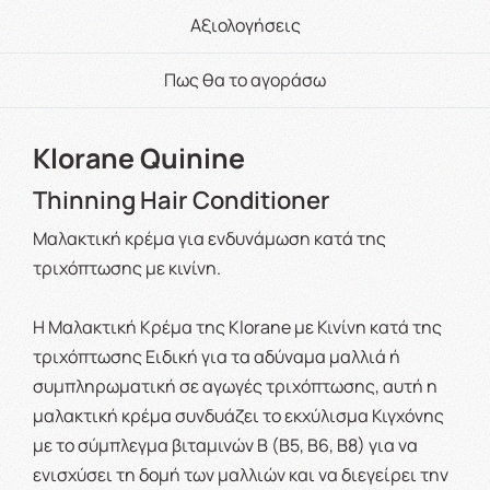
Αξιολογήσεις
Πως θα το αγοράσω
Klorane Quinine
Thinning Hair Conditioner
Μαλακτική κρέμα για ενδυνάμωση κατά της
τριχόπτωσης με κινίνη.
Η Μαλακτική Κρέμα της Klorane με Κινίνη κατά της
τριχόπτωσης Ειδική για τα αδύναμα μαλλιά ή
συμπληρωματική σε αγωγές τριχόπτωσης, αυτή η
μαλακτική κρέμα συνδυάζει το εκχύλισμα Κιγχόνης
με το σύμπλεγμα βιταμινών B (B5, B6, B8) για να
ενισχύσει τη δομή των μαλλιών και να διεγείρει την