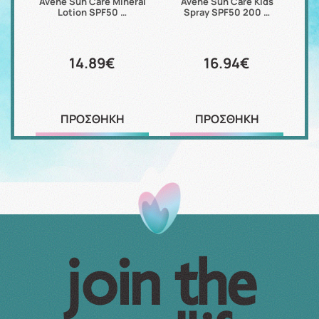
are
Avene Sun Care Mineral
Avene Sun Care Kids
Av
Lotion SPF50 …
Spray SPF50 200 …
14.89€
16.94€
ΠΡΟΣΘΗΚΗ
ΠΡΟΣΘΗΚΗ