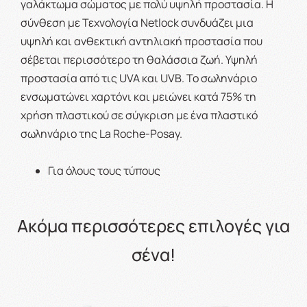
γαλάκτωμα σώματος με πολύ υψηλή προστασία. Η
σύνθεση με Τεχνολογία Netlock συνδυάζει μια
υψηλή και ανθεκτική αντηλιακή προστασία που
σέβεται περισσότερο τη θαλάσσια ζωή. Υψηλή
προστασία από τις UVA και UVB. Το σωληνάριο
ενσωματώνει χαρτόνι και μειώνει κατά 75% τη
χρήση πλαστικού σε σύγκριση με ένα πλαστικό
σωληνάριο της La Roche-Posay.
Για όλους τους τύπους
Ακόμα περισσότερες επιλογές για
σένα!