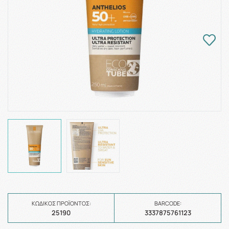
ΚΩΔΙΚΌΣ ΠΡΟΪΌΝΤΟΣ:
BARCODE:
25190
3337875761123